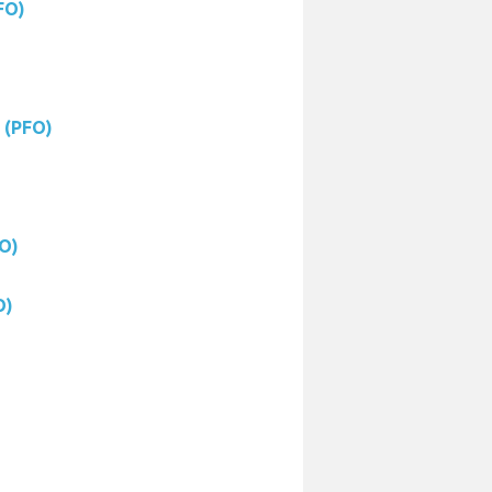
FO)
 (PFO)
FO)
O)