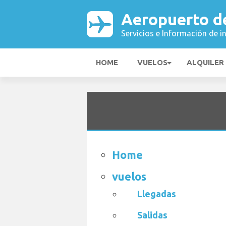
Aeropuerto d
Servicios e Información de i
HOME
VUELOS
ALQUILER
Home
vuelos
Llegadas
Salidas