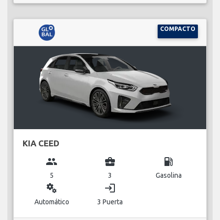
COMPACTO
KIA CEED
group
business_center
local_gas_station
5
3
Gasolina
miscellaneous_services
login
Automático
3 Puerta