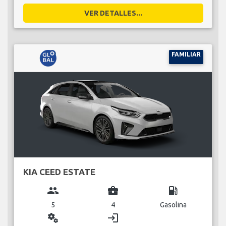
VER DETALLES...
FAMILIAR
KIA CEED ESTATE
group
business_center
local_gas_station
5
4
Gasolina
miscellaneous_services
login