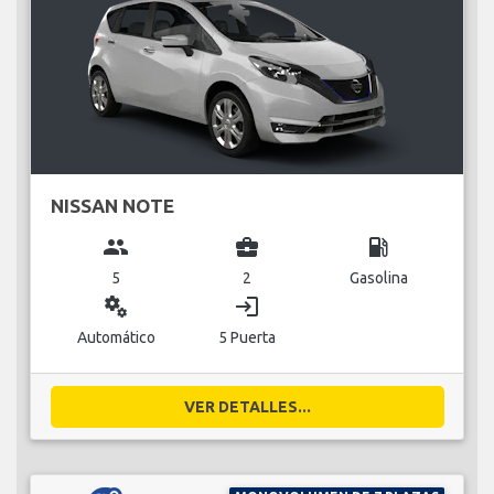
NISSAN NOTE
group
business_center
local_gas_station
5
2
Gasolina
miscellaneous_services
login
Automático
5 Puerta
VER DETALLES...