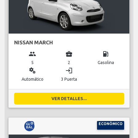
NISSAN MARCH
group
business_center
local_gas_station
5
2
Gasolina
miscellaneous_services
login
Automático
3 Puerta
VER DETALLES...
ECONÓMICO