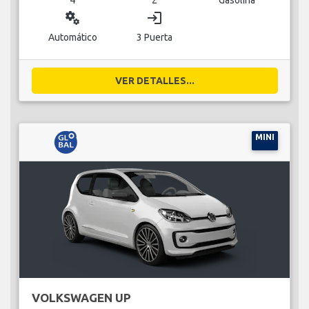
miscellaneous_services
login
Automático
3 Puerta
VER DETALLES...
MINI
VOLKSWAGEN UP