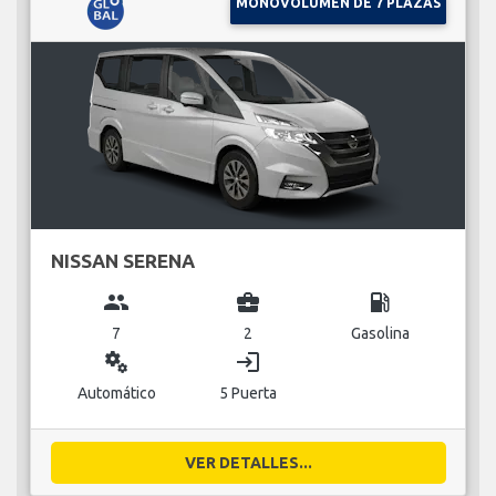
MONOVOLUMEN DE 7 PLAZAS
NISSAN SERENA
group
business_center
local_gas_station
7
2
Gasolina
miscellaneous_services
login
Automático
5 Puerta
VER DETALLES...