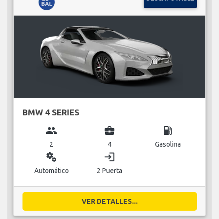
BMW 4 SERIES
group
business_center
local_gas_station
2
4
Gasolina
miscellaneous_services
login
Automático
2 Puerta
VER DETALLES...