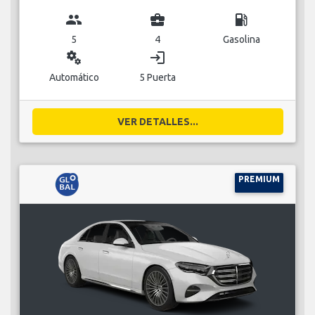
group
business_center
local_gas_station
5
4
Gasolina
miscellaneous_services
login
Automático
5 Puerta
VER DETALLES...
PREMIUM