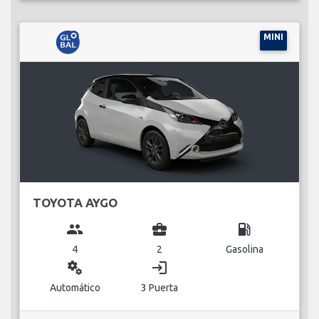
MINI
TOYOTA AYGO
group
business_center
local_gas_station
4
2
Gasolina
miscellaneous_services
login
Automático
3 Puerta