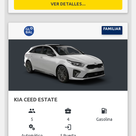
VER DETALLES...
FAMILIAR
KIA CEED ESTATE
group
business_center
local_gas_station
5
4
Gasolina
miscellaneous_services
login
Automático
5 Puerta