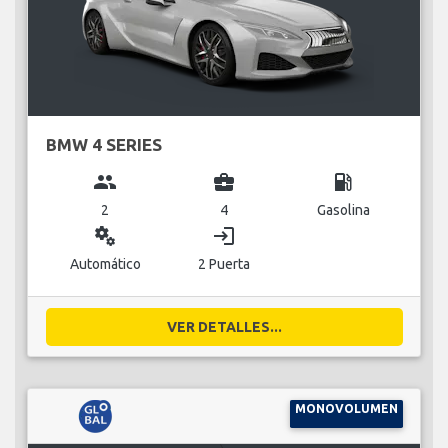
BMW 4 SERIES
group
business_center
local_gas_station
2
4
Gasolina
miscellaneous_services
login
Automático
2 Puerta
VER DETALLES...
MONOVOLUMEN