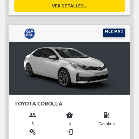
VER DETALLES...
MEDIANO
TOYOTA COROLLA
group
business_center
local_gas_station
5
4
Gasolina
miscellaneous_services
login