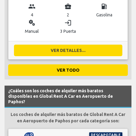
group
business_center
local_gas_station
4
2
Gasolina
miscellaneous_services
login
Manual
3 Puerta
VER DETALLES...
VER TODO
¿Cuáles son los coches de alquiler más baratos
disponibles en Global Rent A Car en Aeropuerto de
Paphos?
Los coches de alquiler más baratos de Global Rent A Car
en Aeropuerto de Paphos por cada categoría son:
DESCAPOTABLE