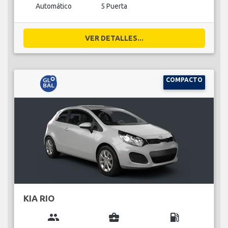
Automático
5 Puerta
VER DETALLES...
COMPACTO
KIA RIO
group
business_center
local_gas_station