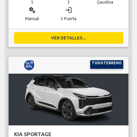
5
3
Gasolina
miscellaneous_services
login
Manual
3 Puerta
VER DETALLES...
TODOTERRENO
KIA SPORTAGE