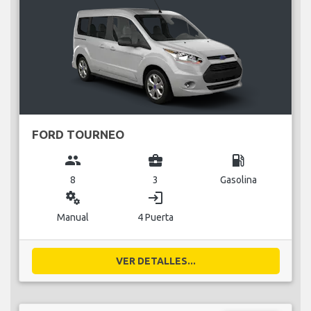
FORD TOURNEO
group
business_center
local_gas_station
8
3
Gasolina
miscellaneous_services
login
Manual
4 Puerta
VER DETALLES...