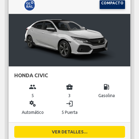
COMPACTO
HONDA CIVIC
group
business_center
local_gas_station
5
3
Gasolina
miscellaneous_services
login
Automático
5 Puerta
VER DETALLES...