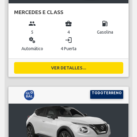
MERCEDES E CLASS
group
business_center
local_gas_station
5
4
Gasolina
miscellaneous_services
login
Automático
4 Puerta
VER DETALLES...
TODOTERRENO