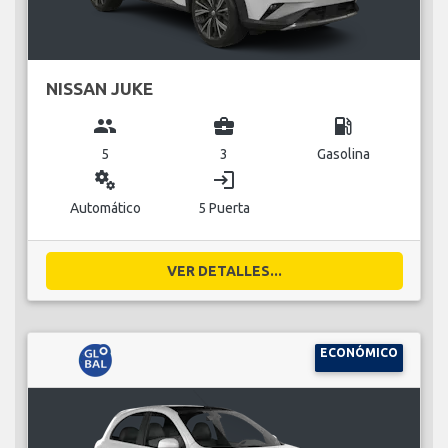
NISSAN JUKE
group
business_center
local_gas_station
5
3
Gasolina
miscellaneous_services
login
Automático
5 Puerta
VER DETALLES...
ECONÓMICO