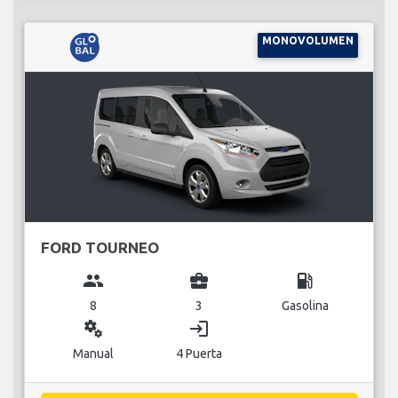
MONOVOLUMEN
FORD TOURNEO
group
business_center
local_gas_station
8
3
Gasolina
miscellaneous_services
login
Manual
4 Puerta