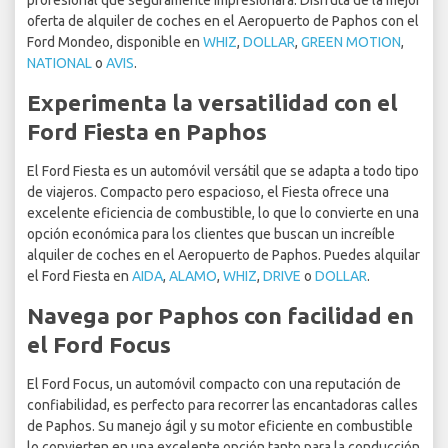
profesional que seguramente impresionará. Disfruta de la mejor
oferta de alquiler de coches en el Aeropuerto de Paphos con el
Ford Mondeo, disponible en
WHIZ
,
DOLLAR
,
GREEN MOTION
,
NATIONAL
o
AVIS
.
Experimenta la versatilidad con el
Ford Fiesta en Paphos
El Ford Fiesta es un automóvil versátil que se adapta a todo tipo
de viajeros. Compacto pero espacioso, el Fiesta ofrece una
excelente eficiencia de combustible, lo que lo convierte en una
opción económica para los clientes que buscan un increíble
alquiler de coches en el Aeropuerto de Paphos. Puedes alquilar
el Ford Fiesta en
AIDA
,
ALAMO
,
WHIZ
,
DRIVE
o
DOLLAR
.
Navega por Paphos con facilidad en
el Ford Focus
El Ford Focus, un automóvil compacto con una reputación de
confiabilidad, es perfecto para recorrer las encantadoras calles
de Paphos. Su manejo ágil y su motor eficiente en combustible
lo convierten en una excelente opción tanto para la conducción