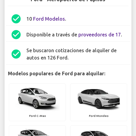
check_circle
10
Ford Modelos
.
check_circle
Disponible a través de
proveedores de 17
.
Se buscaron cotizaciones de alquiler de
check_circle
autos en 126 Ford.
Modelos populares de Ford para alquilar:
Ford C-Max
Ford Mondeo