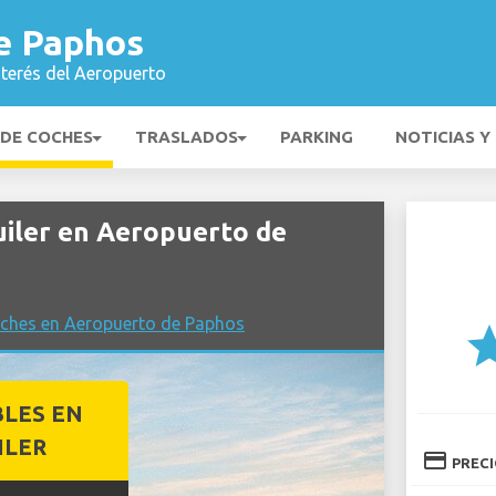
e Paphos
nterés del Aeropuerto
 DE COCHES
TRASLADOS
PARKING
NOTICIAS Y
iler en Aeropuerto de
oches en Aeropuerto de Paphos
st
BLES EN
ILER
credit_card
PREC