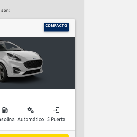
 son:
COMPACTO
local_gas_station
miscellaneous_services
login
solina
Automático
5 Puerta