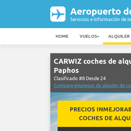
Aeropuerto d
Servicios e Información de i
HOME
VUELOS
ALQUILER
CARWIZ coches de alqu
Paphos
Clasificado #8 Desde 24
Compare empresas de alquiler de c
PRECIOS INMEJORA
COCHES DE ALQU