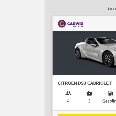
Los 
CITROEN DS3 CABRIOLET
group
business_center
local_gas_station
4
3
Gasoli