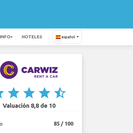
 INFO
HOTELES
español
ar
star
star
star
star_half
Valuación 8,8 de 10
85 / 100
IO