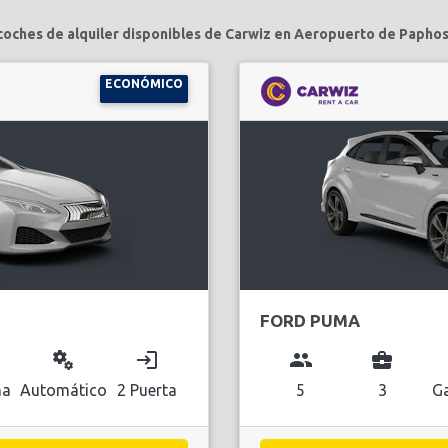
coches de alquiler disponibles de Carwiz en Aeropuerto de Paphos
ECONÓMICO
FORD PUMA
miscellaneous_services
login
group
business_center
na
Automático
2 Puerta
5
3
Ga