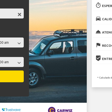
timer
ESPER
directions_car
CALID
room_service
ATEN
flag
RECOG
beenhere
ENTRE
* Calculado 