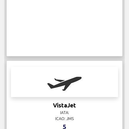
VistaJet
IATA:
ICAO: JMS
5
Vuelos Semanales
Más información