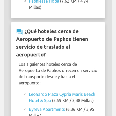
Paphiessa Hotel
(7,62 KM / 4,74
Millas)
question_answer
¿Qué hoteles cerca de
Aeropuerto de Paphos tienen
servicio de traslado al
aeropuerto?
Los siguientes hoteles cerca de
Aeropuerto de Paphos ofrecen un servicio
de transporte desde y hacia el
aeropuerto:
Leonardo Plaza Cypria Maris Beach
Hotel & Spa
(5,59 KM / 3,48 Millas)
Byreva Apartments
(6,36 KM / 3,95
Millas)