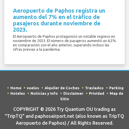
Aeropuerto de Paphos registra un
aumento del 7% en el tráfico de
pasajeros durante noviembre de
2023.
El Aeropuerto de Paphos protagonizó un notable regreso en
noviembre de 2023. El número de pasajeros aumentó un 6,5%
en comparación con el año anterior, superando incluso las
cifras previas a la pandemia.
Home
vuelos
Alquiler de Coches
Traslados
Parking
Hoteles
Noticias y Info
Disclaimer
Prividad
Map de
Sitio
COPYRIGHT © 2026 Try Quantum OU trading as
"TripTQ" and paphosairport.net (also known as TripTQ
Aeropuerto de Paphos) / All Rights Reserved.