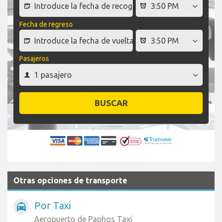
Fecha de regreso
Pasajeros
BUSCAR
Otras opciones de transporte
Por Taxi
local_taxi
Aeropuerto de Paphos Taxi