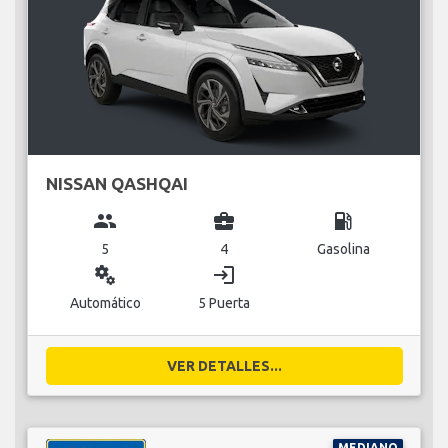
NISSAN QASHQAI
group
business_center
local_gas_station
5
4
Gasolina
miscellaneous_services
login
Automático
5 Puerta
VER DETALLES...
MEDIANO