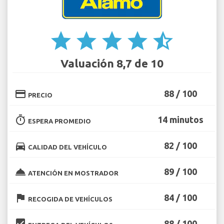
star
star
star
star
star_half
Valuación 8,7 de 10
credit_card
88 / 100
PRECIO
timer
14 minutos
ESPERA PROMEDIO
directions_car
82 / 100
CALIDAD DEL VEHÍCULO
room_service
89 / 100
ATENCIÓN EN MOSTRADOR
flag
84 / 100
RECOGIDA DE VEHÍCULOS
beenhere
88 / 100