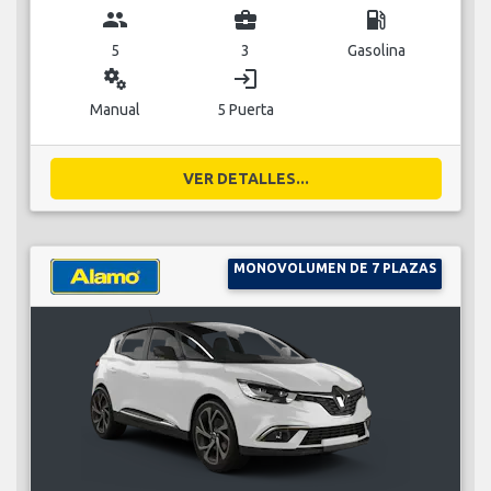
group
business_center
local_gas_station
5
3
Gasolina
miscellaneous_services
login
Manual
5 Puerta
VER DETALLES...
MONOVOLUMEN DE 7 PLAZAS