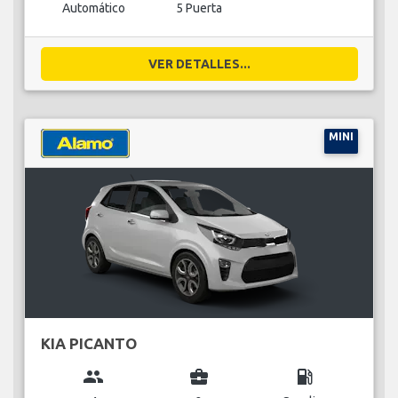
Automático
5 Puerta
VER DETALLES...
MINI
KIA PICANTO
group
business_center
local_gas_station