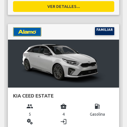
VER DETALLES...
FAMILIAR
KIA CEED ESTATE
group
business_center
local_gas_station
5
4
Gasolina
miscellaneous_services
login