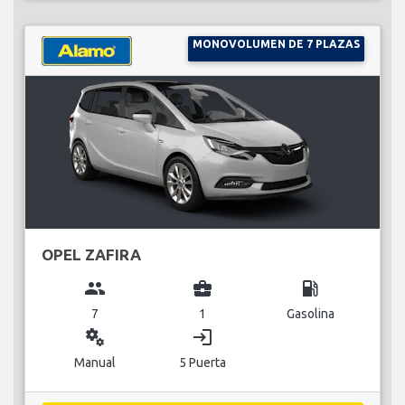
MONOVOLUMEN DE 7 PLAZAS
OPEL ZAFIRA
group
business_center
local_gas_station
7
1
Gasolina
miscellaneous_services
login
Manual
5 Puerta