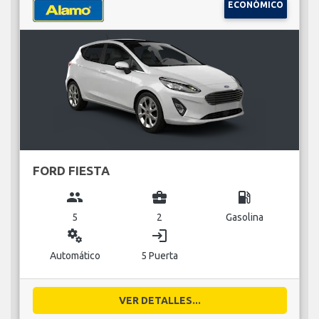
ECONÓMICO
FORD FIESTA
group
business_center
local_gas_station
5
2
Gasolina
miscellaneous_services
login
Automático
5 Puerta
VER DETALLES...