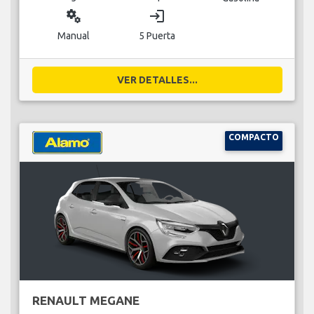
miscellaneous_services
login
Manual
5 Puerta
VER DETALLES...
COMPACTO
RENAULT MEGANE