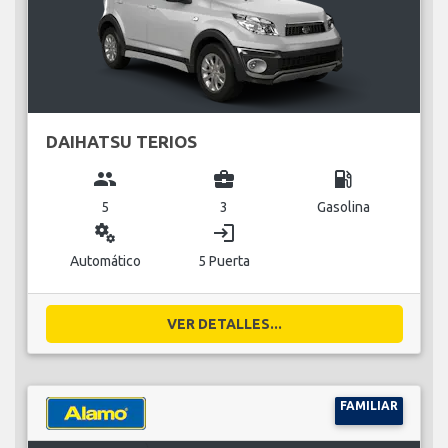
DAIHATSU TERIOS
group
business_center
local_gas_station
5
3
Gasolina
miscellaneous_services
login
Automático
5 Puerta
VER DETALLES...
FAMILIAR