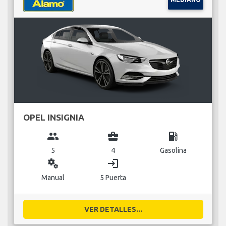
OPEL INSIGNIA
group
business_center
local_gas_station
5
4
Gasolina
miscellaneous_services
login
Manual
5 Puerta
VER DETALLES...