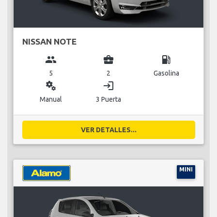
NISSAN NOTE
group
business_center
local_gas_station
5
2
Gasolina
miscellaneous_services
login
Manual
3 Puerta
VER DETALLES...
MINI