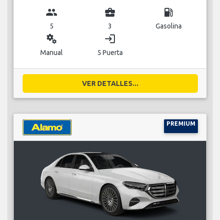
group
business_center
local_gas_station
5
3
Gasolina
miscellaneous_services
login
Manual
5 Puerta
VER DETALLES...
PREMIUM