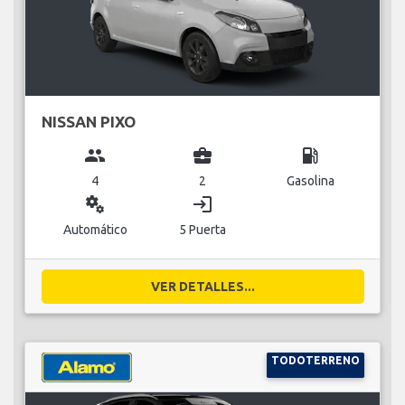
NISSAN PIXO
group
business_center
local_gas_station
4
2
Gasolina
miscellaneous_services
login
Automático
5 Puerta
VER DETALLES...
TODOTERRENO