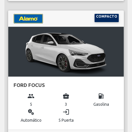
COMPACTO
FORD FOCUS
group
business_center
local_gas_station
5
3
Gasolina
miscellaneous_services
login
Automático
5 Puerta