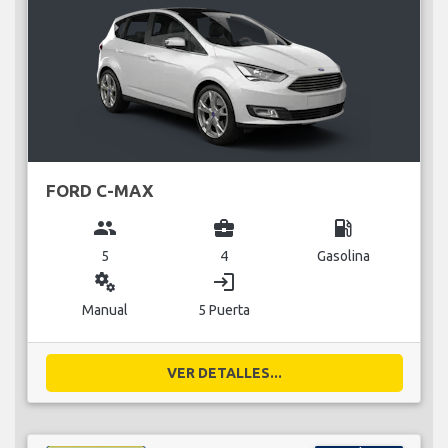
FORD C-MAX
group
business_center
local_gas_station
5
4
Gasolina
miscellaneous_services
login
Manual
5 Puerta
VER DETALLES...