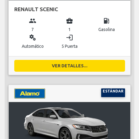
RENAULT SCENIC
group
business_center
local_gas_station
7
1
Gasolina
miscellaneous_services
login
Automático
5 Puerta
VER DETALLES...
ESTÁNDAR