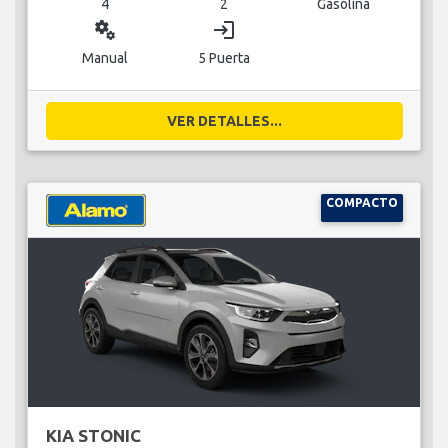
4
2
Gasolina
miscellaneous_services
login
Manual
5 Puerta
VER DETALLES...
COMPACTO
KIA STONIC