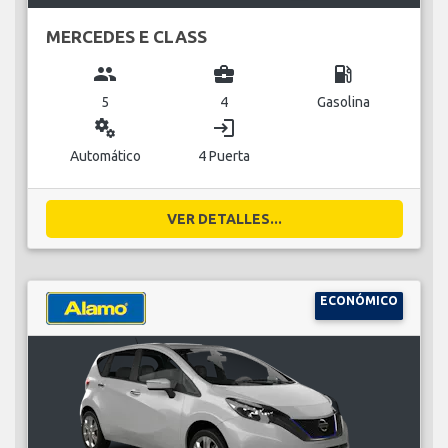
MERCEDES E CLASS
group
business_center
local_gas_station
5
4
Gasolina
miscellaneous_services
login
Automático
4 Puerta
VER DETALLES...
ECONÓMICO