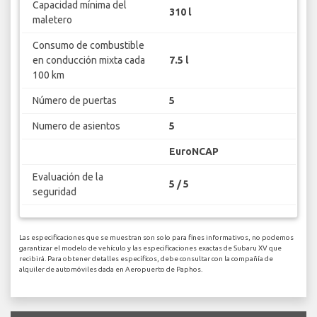
Capacidad mínima del
310 l
maletero
Consumo de combustible
en conducción mixta cada
7.5 l
100 km
Número de puertas
5
Numero de asientos
5
EuroNCAP
Evaluación de la
5 / 5
seguridad
Las especificaciones que se muestran son solo para fines informativos, no podemos
garantizar el modelo de vehículo y las especificaciones exactas de Subaru XV que
recibirá. Para obtener detalles específicos, debe consultar con la compañía de
alquiler de automóviles dada en Aeropuerto de Paphos.