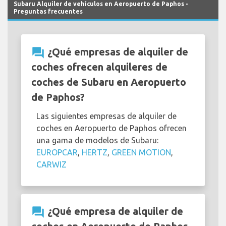
Subaru Alquiler de vehículos en Aeropuerto de Paphos -
Preguntas frecuentes
question_answer
¿Qué empresas de alquiler de
coches ofrecen alquileres de
coches de Subaru en Aeropuerto
de Paphos?
Las siguientes empresas de alquiler de
coches en Aeropuerto de Paphos ofrecen
una gama de modelos de Subaru:
EUROPCAR
,
HERTZ
,
GREEN MOTION
,
CARWIZ
question_answer
¿Qué empresa de alquiler de