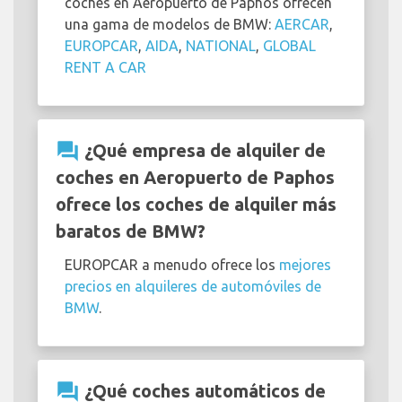
coches en Aeropuerto de Paphos ofrecen
una gama de modelos de BMW:
AERCAR
,
EUROPCAR
,
AIDA
,
NATIONAL
,
GLOBAL
RENT A CAR
question_answer
¿Qué empresa de alquiler de
coches en Aeropuerto de Paphos
ofrece los coches de alquiler más
baratos de BMW?
EUROPCAR a menudo ofrece los
mejores
precios en alquileres de automóviles de
BMW
.
question_answer
¿Qué coches automáticos de