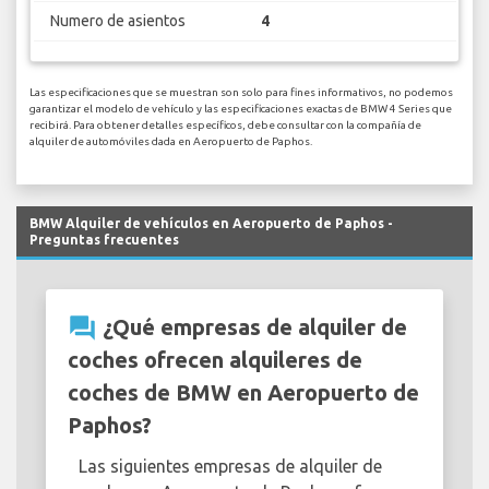
Numero de asientos
4
Las especificaciones que se muestran son solo para fines informativos, no podemos
garantizar el modelo de vehículo y las especificaciones exactas de BMW 4 Series que
recibirá. Para obtener detalles específicos, debe consultar con la compañía de
alquiler de automóviles dada en Aeropuerto de Paphos.
BMW Alquiler de vehículos en Aeropuerto de Paphos -
Preguntas frecuentes
question_answer
¿Qué empresas de alquiler de
coches ofrecen alquileres de
coches de BMW en Aeropuerto de
Paphos?
Las siguientes empresas de alquiler de