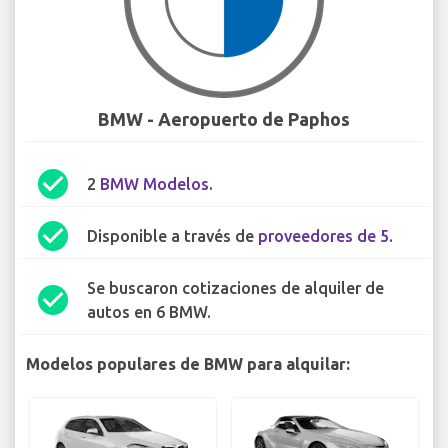
BMW - Aeropuerto de Paphos
check_circle
2
BMW Modelos
.
check_circle
Disponible a través de
proveedores de 5
.
Se buscaron cotizaciones de alquiler de
check_circle
autos en 6 BMW.
Modelos populares de BMW para alquilar: