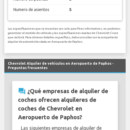
Numero de asientos
5
Las especificaciones que se muestran son solo para fines informativos, no podemos
garantizar el modelo de vehículo y las especificaciones exactas de Chevrolet Cruze
que recibirá. Para obtener detalles específicos, debe consultar con la compañía de
alquiler de automóviles dada en Aeropuerto de Paphos.
Chevrolet Alquiler de vehículos en Aeropuerto de Paphos -
Preguntas frecuentes
question_answer
¿Qué empresas de alquiler de
coches ofrecen alquileres de
coches de Chevrolet en
Aeropuerto de Paphos?
Las siguientes empresas de alquiler de