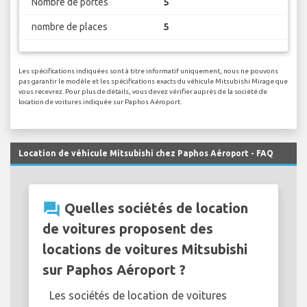
Nombre de portes
5
nombre de places
5
Les spécifications indiquées sont à titre informatif uniquement, nous ne pouvons
pas garantir le modèle et les spécifications exacts du véhicule Mitsubishi Mirage que
vous recevrez. Pour plus de détails, vous devez vérifier auprès de la société de
location de voitures indiquée sur Paphos Aéroport.
Location de véhicule Mitsubishi chez Paphos Aéroport - FAQ
question_answer
Quelles sociétés de location
de voitures proposent des
locations de voitures Mitsubishi
sur Paphos Aéroport ?
Les sociétés de location de voitures