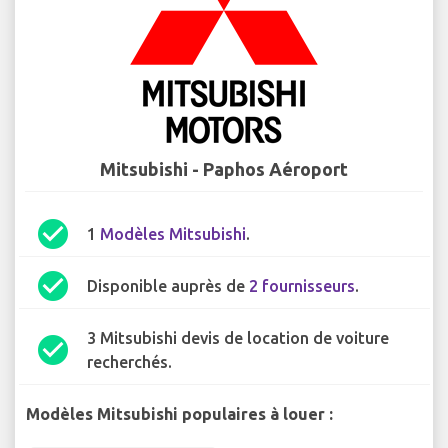
Mitsubishi - Paphos Aéroport
check_circle
1
Modèles Mitsubishi
.
check_circle
Disponible auprès de
2 fournisseurs
.
3 Mitsubishi devis de location de voiture
check_circle
recherchés.
Modèles Mitsubishi populaires à louer :