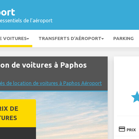
ort
essentiels de l’aéroport
E VOITURES
TRANSFERTS D'AÉROPORT
PARKING
n de voitures à Paphos
és de location de voitures à Paphos Aéroport
st
RIX DE
TURES
credit_card
PRIX