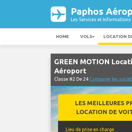
Paphos Aérop
Les Services et Informations 
HOME
VOLS
LOCATION D
GREEN MOTION Locatio
Aéroport
Classe #2 De 24
Comparer les sociét
LES MEILLEURES P
LOCATION DE VOI
Lieu de prise en charge