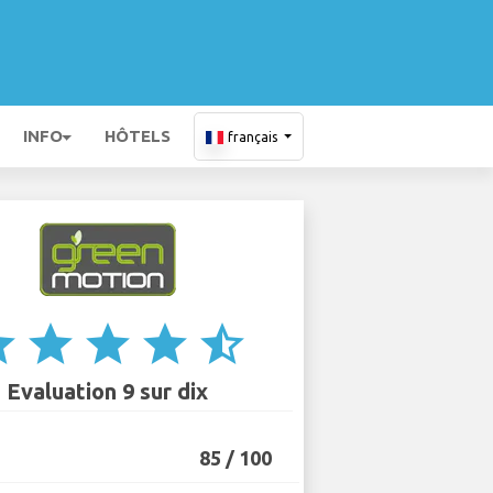
INFO
HÔTELS
français
ar
star
star
star
star_half
Evaluation 9 sur dix
85 / 100