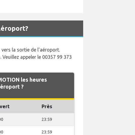
Aéroport?
vers la sortie de l'aéroport.
. Veuillez appeler le 00357 99 373
MOTION les heures
éroport ?
vert
Près
00
23:59
00
23:59