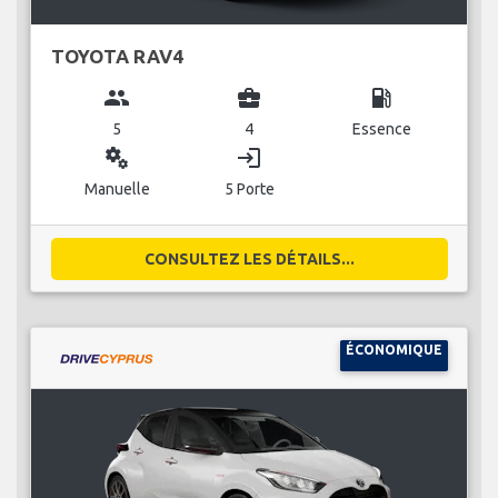
TOYOTA RAV4
group
business_center
local_gas_station
5
4
Essence
miscellaneous_services
login
Manuelle
5 Porte
CONSULTEZ LES DÉTAILS...
ÉCONOMIQUE