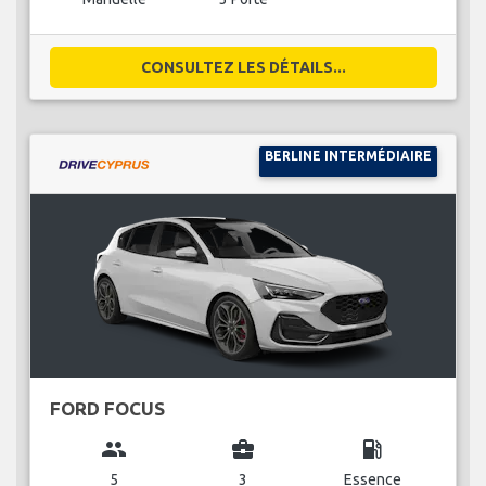
CONSULTEZ LES DÉTAILS...
BERLINE INTERMÉDIAIRE
FORD FOCUS
group
business_center
local_gas_station
5
3
Essence