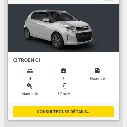
CITROEN C1
group
business_center
local_gas_station
4
2
Essence
miscellaneous_services
login
Manuelle
3 Porte
CONSULTEZ LES DÉTAILS...