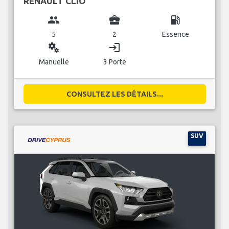
RENAULT CLIO
group
business_center
local_gas_station
5
2
Essence
miscellaneous_services
login
Manuelle
3 Porte
CONSULTEZ LES DÉTAILS...
SUV