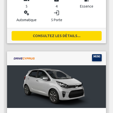
5
4
Essence
miscellaneous_services
login
Automatique
5 Porte
CONSULTEZ LES DÉTAILS...
MINI