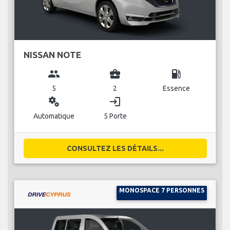
NISSAN NOTE
group
business_center
local_gas_station
5
2
Essence
miscellaneous_services
login
Automatique
5 Porte
CONSULTEZ LES DÉTAILS...
MONOSPACE 7 PERSONNES