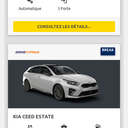
miscellaneous_services
login
Automatique
5 Porte
CONSULTEZ LES DÉTAILS...
BREAK
KIA CEED ESTATE
group
business_center
local_gas_station