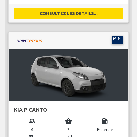
CONSULTEZ LES DÉTAILS...
MINI
KIA PICANTO
group
business_center
local_gas_station
4
2
Essence