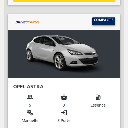
COMPACTE
OPEL ASTRA
group
business_center
local_gas_station
5
3
Essence
miscellaneous_services
login
Manuelle
3 Porte