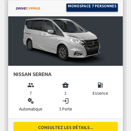
MONOSPACE 7 PERSONNES
NISSAN SERENA
group
business_center
local_gas_station
7
2
Essence
miscellaneous_services
login
Automatique
5 Porte
CONSULTEZ LES DÉTAILS...