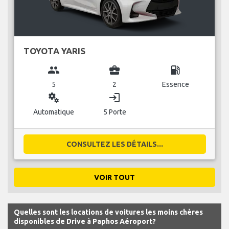
TOYOTA YARIS
group
business_center
local_gas_station
5
2
Essence
miscellaneous_services
login
Automatique
5 Porte
CONSULTEZ LES DÉTAILS...
VOIR TOUT
Quelles sont les locations de voitures les moins chères
disponibles de Drive à Paphos Aéroport?