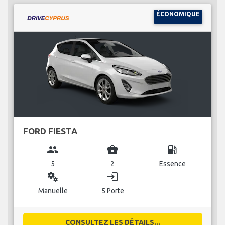
ÉCONOMIQUE
FORD FIESTA
group
business_center
local_gas_station
5
2
Essence
miscellaneous_services
login
Manuelle
5 Porte
CONSULTEZ LES DÉTAILS...