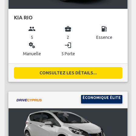
KIA RIO
group
business_center
local_gas_station
5
2
Essence
miscellaneous_services
login
Manuelle
5 Porte
CONSULTEZ LES DÉTAILS...
ÉCONOMIQUE ÉLITE