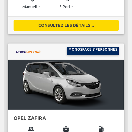
Manuelle
3 Porte
CONSULTEZ LES DÉTAILS...
MONOSPACE 7 PERSONNES
OPEL ZAFIRA
group
business_center
local_gas_station