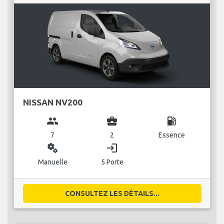
NISSAN NV200
group
business_center
local_gas_station
7
2
Essence
miscellaneous_services
login
Manuelle
5 Porte
CONSULTEZ LES DÉTAILS...