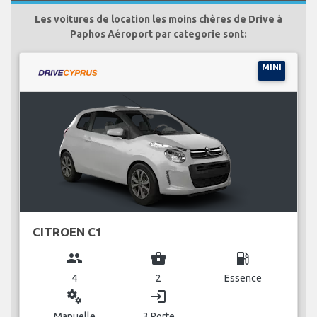
Les voitures de location les moins chères de Drive à
Paphos Aéroport par categorie sont:
MINI
CITROEN C1
group
business_center
local_gas_station
4
2
Essence
miscellaneous_services
login
Manuelle
3 Porte