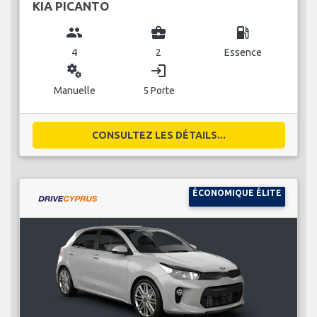
KIA PICANTO
group
business_center
local_gas_station
4
2
Essence
miscellaneous_services
login
Manuelle
5 Porte
CONSULTEZ LES DÉTAILS...
ÉCONOMIQUE ÉLITE