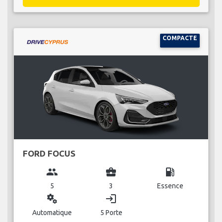
COMPACTE
FORD FOCUS
group
business_center
local_gas_station
5
3
Essence
miscellaneous_services
login
Automatique
5 Porte