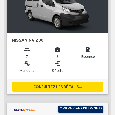
NISSAN NV 200
group
business_center
local_gas_station
7
2
Essence
miscellaneous_services
login
Manuelle
5 Porte
CONSULTEZ LES DÉTAILS...
MONOSPACE 7 PERSONNES