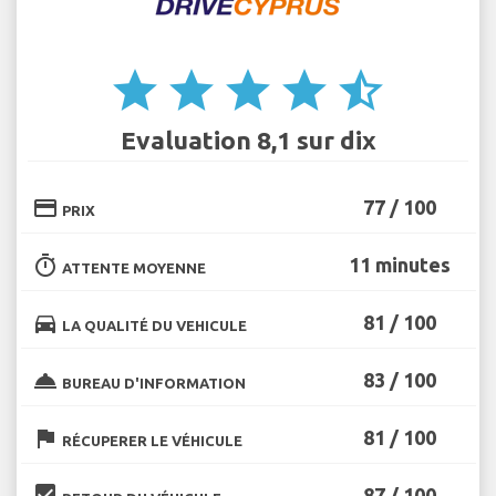
star
star
star
star
star_half
Evaluation 8,1 sur dix
credit_card
77 / 100
PRIX
timer
11 minutes
ATTENTE MOYENNE
directions_car
81 / 100
LA QUALITÉ DU VEHICULE
room_service
83 / 100
BUREAU D'INFORMATION
flag
81 / 100
RÉCUPERER LE VÉHICULE
beenhere
87 / 100