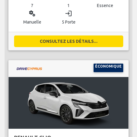
7
1
Essence
miscellaneous_services
login
Manuelle
5 Porte
CONSULTEZ LES DÉTAILS...
ÉCONOMIQUE