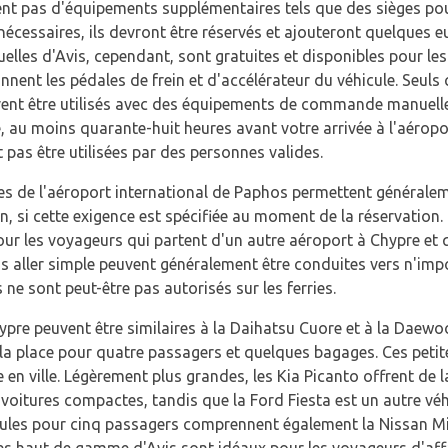
ent pas d'équipements supplémentaires tels que des sièges po
nt nécessaires, ils devront être réservés et ajouteront quelques
lles d'Avis, cependant, sont gratuites et disponibles pour le
nnent les pédales de frein et d'accélérateur du véhicule. Seuls
nt être utilisés avec des équipements de commande manuelle, 
e, au moins quarante-huit heures avant votre arrivée à l'aéropo
as être utilisées par des personnes valides.
es de l'aéroport international de Paphos permettent généraleme
on, si cette exigence est spécifiée au moment de la réservation. 
ur les voyageurs qui partent d'un autre aéroport à Chypre et q
s aller simple peuvent généralement être conduites vers n'import
 ne sont peut-être pas autorisés sur les ferries.
hypre peuvent être similaires à la Daihatsu Cuore et à la Daew
 la place pour quatre passagers et quelques bagages. Ces peti
 en ville. Légèrement plus grandes, les Kia Picanto offrent de 
voitures compactes, tandis que la Ford Fiesta est un autre véh
ules pour cinq passagers comprennent également la Nissan Micr
cules haut de gamme d'Avis sont idéaux pour les voyageurs d'af