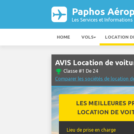
Paphos Aérop
Les Services et Informations 
HOME
VOLS
LOCATION D
AVIS Location de voit
emoji_events
Classe #1 De 24
Comparer les sociétés de location d
LES MEILLEURES P
LOCATION DE VOI
Lieu de prise en charge