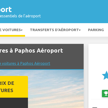
ort
essentiels de l’aéroport
E VOITURES
TRANSFERTS D'AÉROPORT
PARKING
ures à Paphos Aéroport
e voitures à Paphos Aéroport
st
RIX DE
TURES
emoji_even