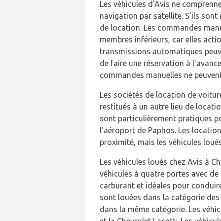
Les véhicules d'Avis ne comprenn
navigation par satellite. S'ils so
de location. Les commandes manue
membres inférieurs, car elles actio
transmissions automatiques peuve
de faire une réservation à l'avanc
commandes manuelles ne peuvent p
Les sociétés de location de voitur
restitués à un autre lieu de locati
sont particulièrement pratiques po
l'aéroport de Paphos. Les location
proximité, mais les véhicules loués
Les véhicules loués chez Avis à C
véhicules à quatre portes avec de
carburant et idéales pour conduire
sont louées dans la catégorie des 
dans la même catégorie. Les véhic
et la Chevrolet Lacetti. Les véhi