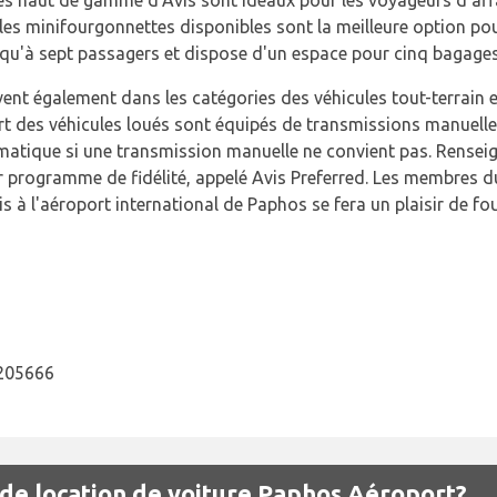
 les minifourgonnettes disponibles sont la meilleure option po
jusqu'à sept passagers et dispose d'un espace pour cinq bagages
ent également dans les catégories des véhicules tout-terrain e
art des véhicules loués sont équipés de transmissions manuelle
atique si une transmission manuelle ne convient pas. Rensei
eur programme de fidélité, appelé Avis Preferred. Les membres
 à l'aéroport international de Paphos se fera un plaisir de fou
205666
 de location de voiture Paphos Aéroport?