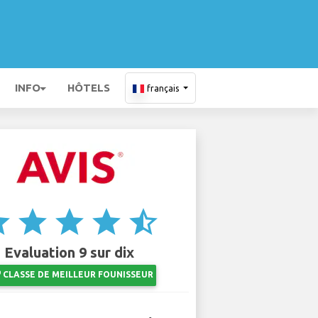
INFO
HÔTELS
français
ar
star
star
star
star_half
Evaluation 9 sur dix
ts
CLASSE DE MEILLEUR FOUNISSEUR