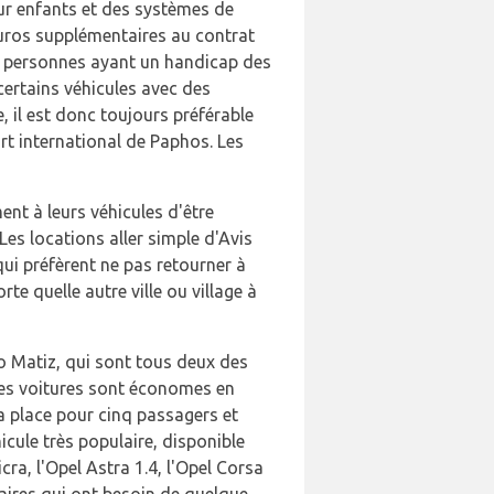
ur enfants et des systèmes de
 euros supplémentaires au contrat
s personnes ayant un handicap des
 certains véhicules avec des
il est donc toujours préférable
rt international de Paphos. Les
nt à leurs véhicules d'être
Les locations aller simple d'Avis
ui préfèrent ne pas retourner à
e quelle autre ville ou village à
oo Matiz, qui sont tous deux des
tes voitures sont économes en
la place pour cinq passagers et
icule très populaire, disponible
a, l'Opel Astra 1.4, l'Opel Corsa
faires qui ont besoin de quelque