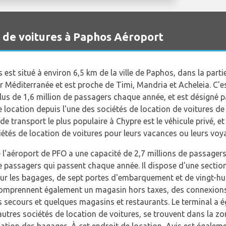
n de voitures à Paphos Aéroport
 est situé à environ 6,5 km de la ville de Paphos, dans la part
mer Méditerranée et est proche de Timi, Mandria et Acheleia. C'e
plus de 1,6 million de passagers chaque année, et est désigné
 location depuis l'une des sociétés de location de voitures de 
de transport le plus populaire à Chypre est le véhicule privé,
étés de location de voitures pour leurs vacances ou leurs voya
l'aéroport de PFO a une capacité de 2,7 millions de passagers 
e passagers qui passent chaque année. Il dispose d'une section
pour les bagages, de sept portes d'embarquement et de vingt-hu
 comprennent également un magasin hors taxes, des connexions
rs secours et quelques magasins et restaurants. Le terminal a
 autres sociétés de location de voitures, se trouvent dans la zo
mation des bagages. À cet endroit de location, Avis est égalem