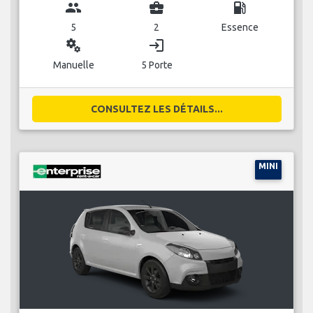
group
business_center
local_gas_station
5
2
Essence
miscellaneous_services
login
Manuelle
5 Porte
CONSULTEZ LES DÉTAILS...
MINI