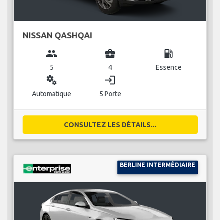
NISSAN QASHQAI
group
business_center
local_gas_station
5
4
Essence
miscellaneous_services
login
Automatique
5 Porte
CONSULTEZ LES DÉTAILS...
BERLINE INTERMÉDIAIRE