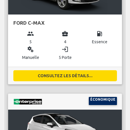
FORD C-MAX
group
business_center
local_gas_station
5
4
Essence
miscellaneous_services
login
Manuelle
5 Porte
CONSULTEZ LES DÉTAILS...
ÉCONOMIQUE