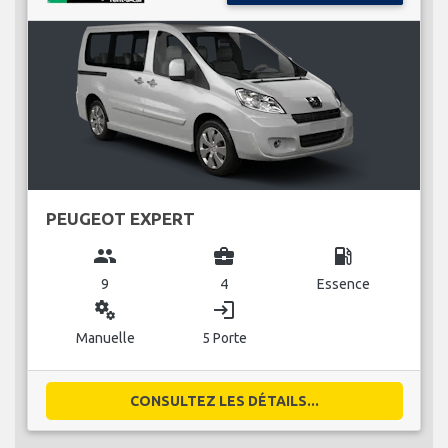
PEUGEOT EXPERT
group
business_center
local_gas_station
9
4
Essence
miscellaneous_services
login
Manuelle
5 Porte
CONSULTEZ LES DÉTAILS...