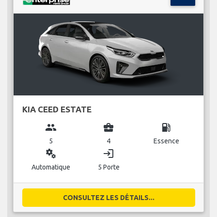
KIA CEED ESTATE
group
business_center
local_gas_station
5
4
Essence
miscellaneous_services
login
Automatique
5 Porte
CONSULTEZ LES DÉTAILS...