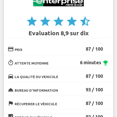
star
star
star
star
star_half
Evaluation 8,9 sur dix
credit_card
87 / 100
PRIX
timer
6 minutes
emoji_events
ATTENTE MOYENNE
directions_car
87 / 100
LA QUALITÉ DU VEHICULE
room_service
93 / 100
BUREAU D'INFORMATION
flag
87 / 100
RÉCUPERER LE VÉHICULE
beenhere
92 / 100