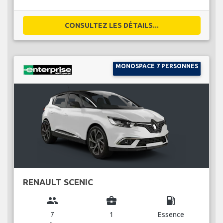
CONSULTEZ LES DÉTAILS...
MONOSPACE 7 PERSONNES
RENAULT SCENIC
group
business_center
local_gas_station
7
1
Essence