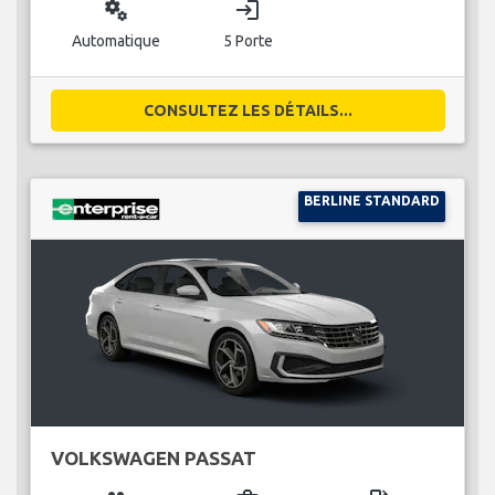
miscellaneous_services
login
Automatique
5 Porte
CONSULTEZ LES DÉTAILS...
BERLINE STANDARD
VOLKSWAGEN PASSAT