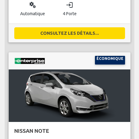
miscellaneous_services
login
Automatique
4 Porte
CONSULTEZ LES DÉTAILS...
ÉCONOMIQUE
NISSAN NOTE