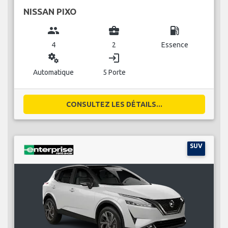
NISSAN PIXO
group
business_center
local_gas_station
4
2
Essence
miscellaneous_services
login
Automatique
5 Porte
CONSULTEZ LES DÉTAILS...
SUV