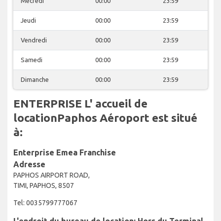
Mecredi
00:00
23:59
Jeudi
00:00
23:59
Vendredi
00:00
23:59
Samedi
00:00
23:59
Dimanche
00:00
23:59
ENTERPRISE L' accueil de
locationPaphos Aéroport est situé
à:
Enterprise Emea Franchise
Adresse
PAPHOS AIRPORT ROAD,
TIMI, PAPHOS, 8507
Tel: 0035799777067
L'endroit du bureau de location: Hors du Terminal