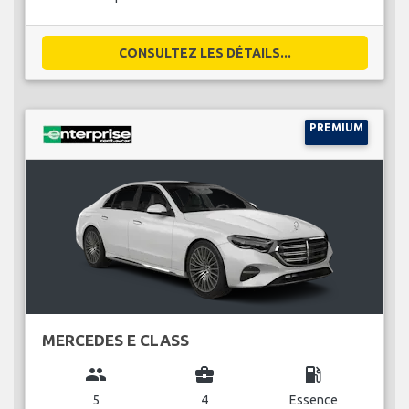
CONSULTEZ LES DÉTAILS...
PREMIUM
MERCEDES E CLASS
group
business_center
local_gas_station
5
4
Essence