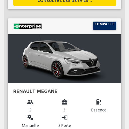
CONSULTEZ LES DÉTAILS...
COMPACTE
RENAULT MEGANE
group
business_center
local_gas_station
5
3
Essence
miscellaneous_services
login
Manuelle
5 Porte