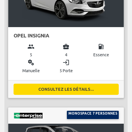
OPEL INSIGNIA
group
business_center
local_gas_station
5
4
Essence
miscellaneous_services
login
Manuelle
5 Porte
CONSULTEZ LES DÉTAILS...
MONOSPACE 7 PERSONNES