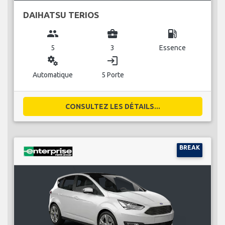
DAIHATSU TERIOS
group
business_center
local_gas_station
5
3
Essence
miscellaneous_services
login
Automatique
5 Porte
CONSULTEZ LES DÉTAILS...
BREAK