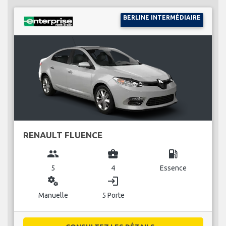
BERLINE INTERMÉDIAIRE
RENAULT FLUENCE
group
business_center
local_gas_station
5
4
Essence
miscellaneous_services
login
Manuelle
5 Porte