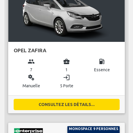
OPEL ZAFIRA
group
business_center
local_gas_station
7
1
Essence
miscellaneous_services
login
Manuelle
5 Porte
CONSULTEZ LES DÉTAILS...
MONOSPACE 9 PERSONNES