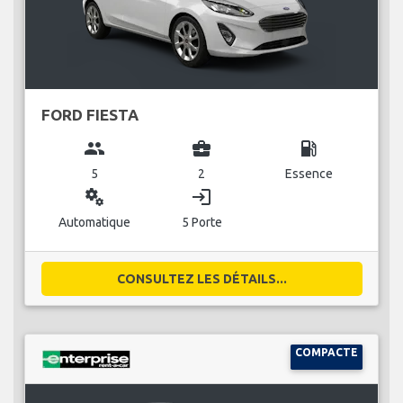
FORD FIESTA
group
business_center
local_gas_station
5
2
Essence
miscellaneous_services
login
Automatique
5 Porte
CONSULTEZ LES DÉTAILS...
COMPACTE