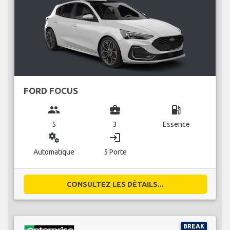
FORD FOCUS
group
business_center
local_gas_station
5
3
Essence
miscellaneous_services
login
Automatique
5 Porte
CONSULTEZ LES DÉTAILS...
BREAK