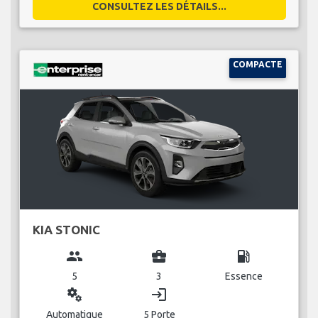
CONSULTEZ LES DÉTAILS...
COMPACTE
KIA STONIC
group
business_center
local_gas_station
5
3
Essence
miscellaneous_services
login
Automatique
5 Porte