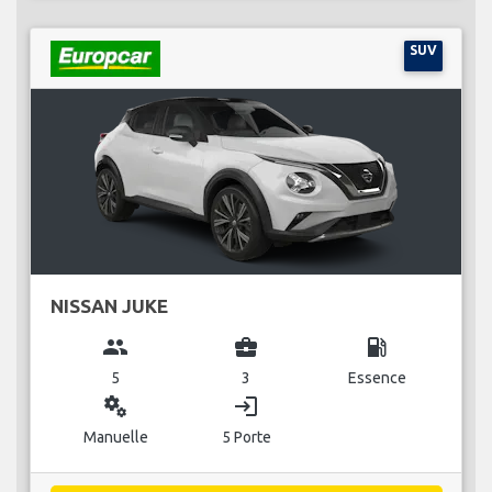
SUV
NISSAN JUKE
group
business_center
local_gas_station
5
3
Essence
miscellaneous_services
login
Manuelle
5 Porte