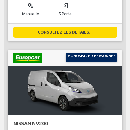
miscellaneous_services
login
Manuelle
5 Porte
CONSULTEZ LES DÉTAILS...
MONOSPACE 7 PERSONNES
NISSAN NV200