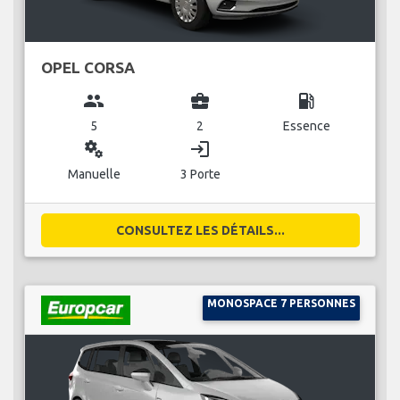
OPEL CORSA
group
business_center
local_gas_station
5
2
Essence
miscellaneous_services
login
Manuelle
3 Porte
CONSULTEZ LES DÉTAILS...
MONOSPACE 7 PERSONNES