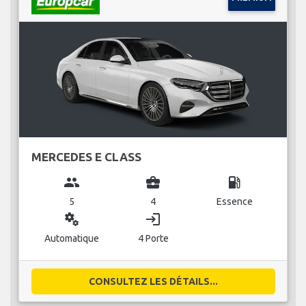
MERCEDES E CLASS
group
business_center
local_gas_station
5
4
Essence
miscellaneous_services
login
Automatique
4 Porte
CONSULTEZ LES DÉTAILS...