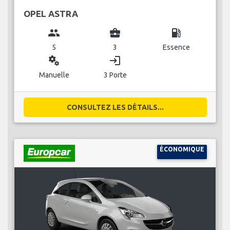
OPEL ASTRA
group
business_center
local_gas_station
5
3
Essence
miscellaneous_services
login
Manuelle
3 Porte
CONSULTEZ LES DÉTAILS...
ÉCONOMIQUE