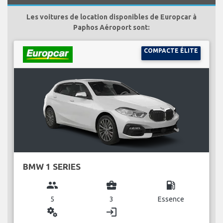
Les voitures de location disponibles de Europcar à
Paphos Aéroport sont:
COMPACTE ÉLITE
BMW 1 SERIES
group
business_center
local_gas_station
5
3
Essence
miscellaneous_services
login