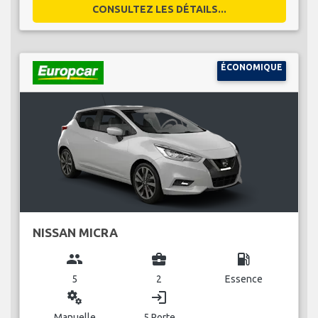
CONSULTEZ LES DÉTAILS...
ÉCONOMIQUE
NISSAN MICRA
group
business_center
local_gas_station
5
2
Essence
miscellaneous_services
login
Manuelle
5 Porte