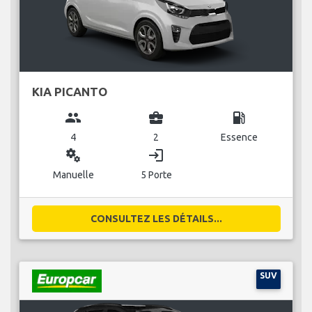
KIA PICANTO
group
business_center
local_gas_station
4
2
Essence
miscellaneous_services
login
Manuelle
5 Porte
CONSULTEZ LES DÉTAILS...
SUV