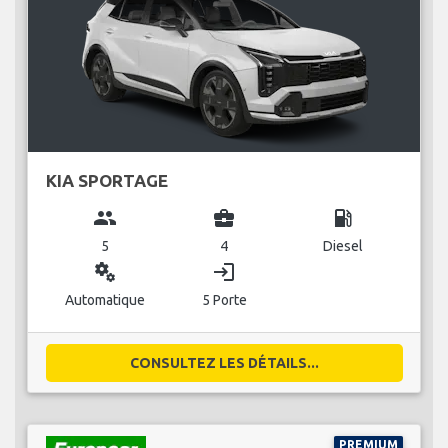
KIA SPORTAGE
group
business_center
local_gas_station
5
4
Diesel
miscellaneous_services
login
Automatique
5 Porte
CONSULTEZ LES DÉTAILS...
PREMIUM