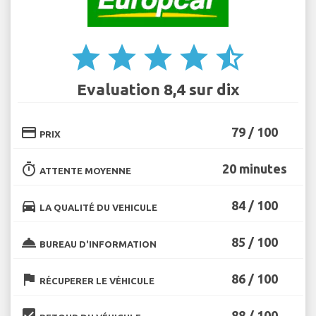
star
star
star
star
star_half
Evaluation 8,4 sur dix
credit_card
79 / 100
PRIX
timer
20 minutes
ATTENTE MOYENNE
directions_car
84 / 100
LA QUALITÉ DU VEHICULE
room_service
85 / 100
BUREAU D'INFORMATION
flag
86 / 100
RÉCUPERER LE VÉHICULE
beenhere
88 / 100