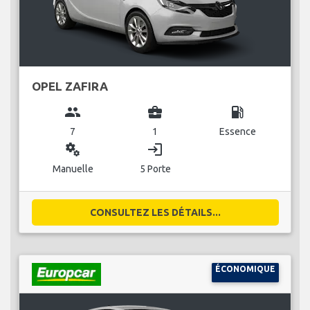
OPEL ZAFIRA
group
business_center
local_gas_station
7
1
Essence
miscellaneous_services
login
Manuelle
5 Porte
CONSULTEZ LES DÉTAILS...
ÉCONOMIQUE