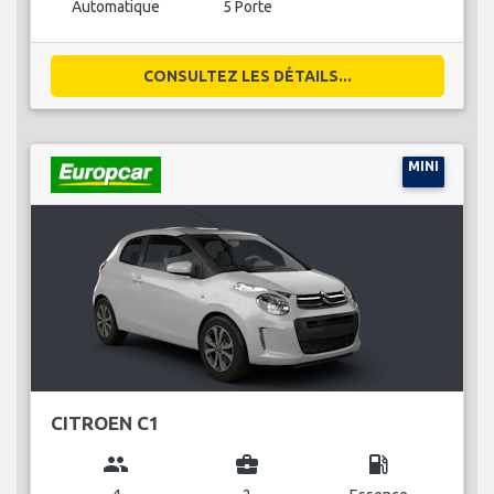
Automatique
5 Porte
CONSULTEZ LES DÉTAILS...
MINI
CITROEN C1
group
business_center
local_gas_station