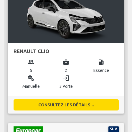
RENAULT CLIO
group
business_center
local_gas_station
5
2
Essence
miscellaneous_services
login
Manuelle
3 Porte
CONSULTEZ LES DÉTAILS...
SUV