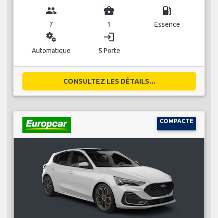
group
business_center
local_gas_station
7
1
Essence
miscellaneous_services
login
Automatique
5 Porte
CONSULTEZ LES DÉTAILS...
COMPACTE