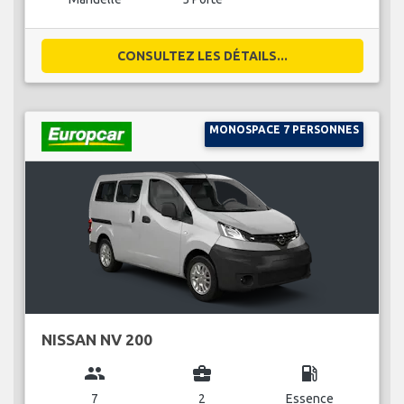
CONSULTEZ LES DÉTAILS...
MONOSPACE 7 PERSONNES
NISSAN NV 200
group
business_center
local_gas_station
7
2
Essence