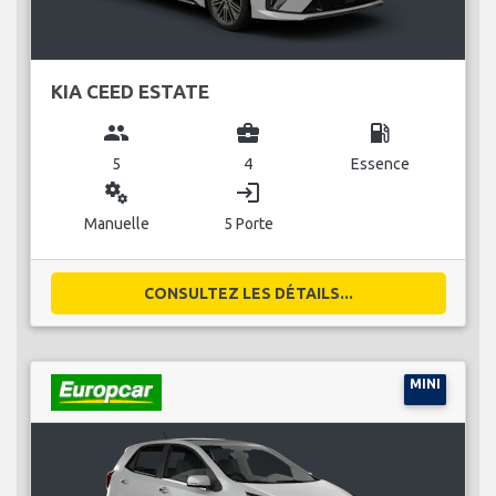
KIA CEED ESTATE
group
business_center
local_gas_station
5
4
Essence
miscellaneous_services
login
Manuelle
5 Porte
CONSULTEZ LES DÉTAILS...
MINI