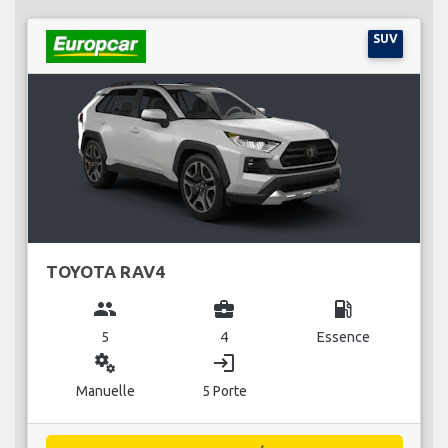
SUV
TOYOTA RAV4
group
business_center
local_gas_station
5
4
Essence
miscellaneous_services
login
Manuelle
5 Porte