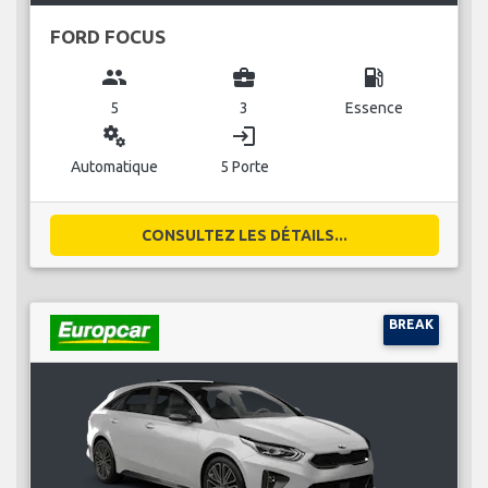
FORD FOCUS
group
business_center
local_gas_station
5
3
Essence
miscellaneous_services
login
Automatique
5 Porte
CONSULTEZ LES DÉTAILS...
BREAK