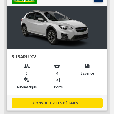
SUBARU XV
group
business_center
local_gas_station
5
4
Essence
miscellaneous_services
login
Automatique
5 Porte
CONSULTEZ LES DÉTAILS...