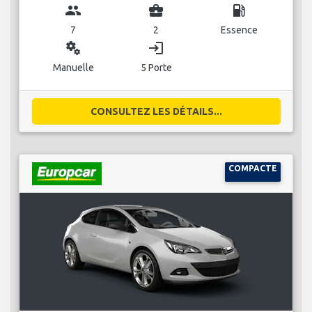
group
business_center
local_gas_station
7
2
Essence
miscellaneous_services
login
Manuelle
5 Porte
CONSULTEZ LES DÉTAILS...
COMPACTE