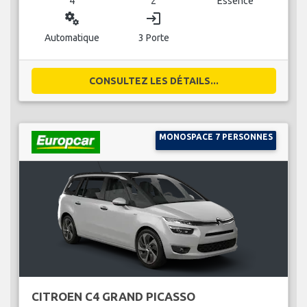
4
2
Essence
miscellaneous_services
login
Automatique
3 Porte
CONSULTEZ LES DÉTAILS...
MONOSPACE 7 PERSONNES
CITROEN C4 GRAND PICASSO