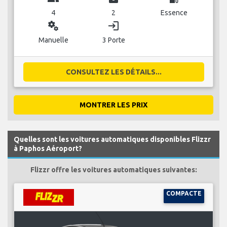
4
2
Essence
miscellaneous_services
login
Manuelle
3 Porte
CONSULTEZ LES DÉTAILS...
MONTRER LES PRIX
Quelles sont les voitures automatiques disponibles Flizzr
à Paphos Aéroport?
Flizzr offre les voitures automatiques suivantes:
COMPACTE