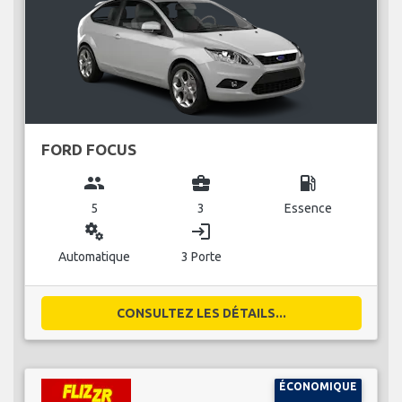
FORD FOCUS
group
business_center
local_gas_station
5
3
Essence
miscellaneous_services
login
Automatique
3 Porte
CONSULTEZ LES DÉTAILS...
ÉCONOMIQUE