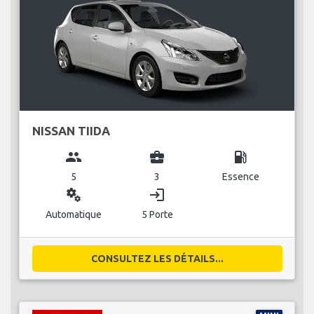
NISSAN TIIDA
group
business_center
local_gas_station
5
3
Essence
miscellaneous_services
login
Automatique
5 Porte
CONSULTEZ LES DÉTAILS...