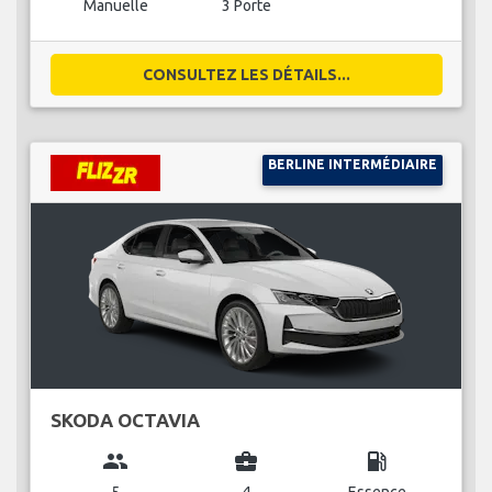
Manuelle
3 Porte
CONSULTEZ LES DÉTAILS...
BERLINE INTERMÉDIAIRE
SKODA OCTAVIA
group
business_center
local_gas_station
5
4
Essence