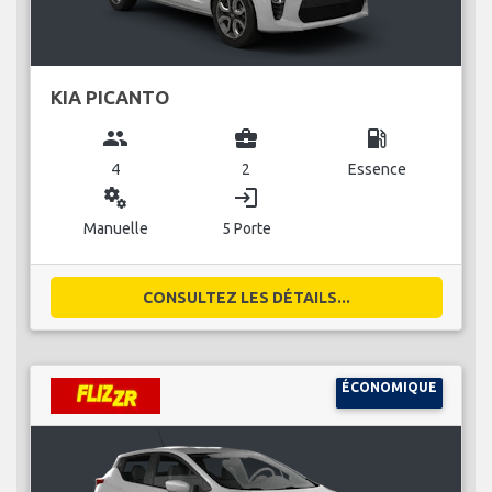
KIA PICANTO
group
business_center
local_gas_station
4
2
Essence
miscellaneous_services
login
Manuelle
5 Porte
CONSULTEZ LES DÉTAILS...
ÉCONOMIQUE