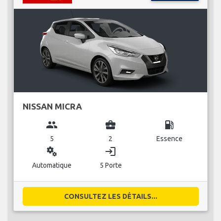
NISSAN MICRA
group
business_center
local_gas_station
5
2
Essence
miscellaneous_services
login
Automatique
5 Porte
CONSULTEZ LES DÉTAILS...