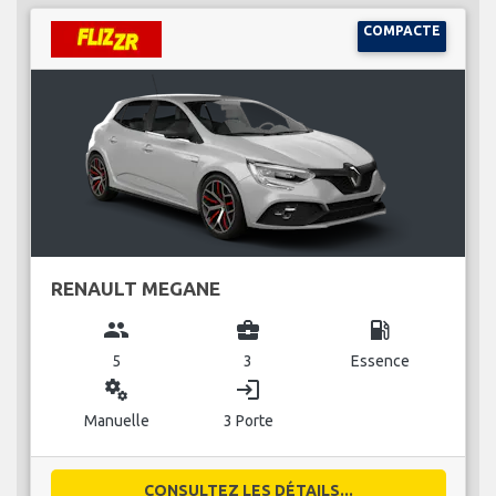
COMPACTE
RENAULT MEGANE
group
business_center
local_gas_station
5
3
Essence
miscellaneous_services
login
Manuelle
3 Porte
CONSULTEZ LES DÉTAILS...