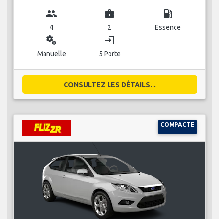
group
business_center
local_gas_station
4
2
Essence
miscellaneous_services
login
Manuelle
5 Porte
CONSULTEZ LES DÉTAILS...
COMPACTE