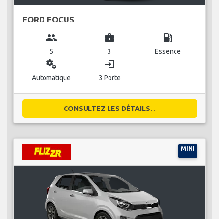
FORD FOCUS
group
business_center
local_gas_station
5
3
Essence
miscellaneous_services
login
Automatique
3 Porte
CONSULTEZ LES DÉTAILS...
MINI