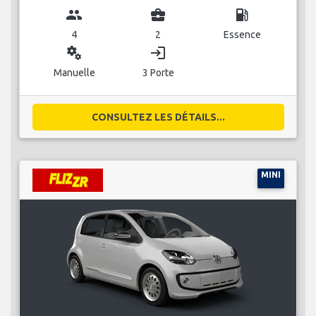
group
business_center
local_gas_station
4
2
Essence
miscellaneous_services
login
Manuelle
3 Porte
CONSULTEZ LES DÉTAILS...
MINI