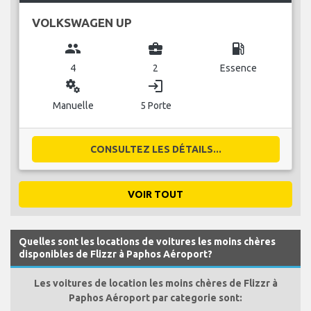
VOLKSWAGEN UP
group
business_center
local_gas_station
4
2
Essence
miscellaneous_services
login
Manuelle
5 Porte
CONSULTEZ LES DÉTAILS...
VOIR TOUT
Quelles sont les locations de voitures les moins chères
disponibles de Flizzr à Paphos Aéroport?
Les voitures de location les moins chères de Flizzr à
Paphos Aéroport par categorie sont: