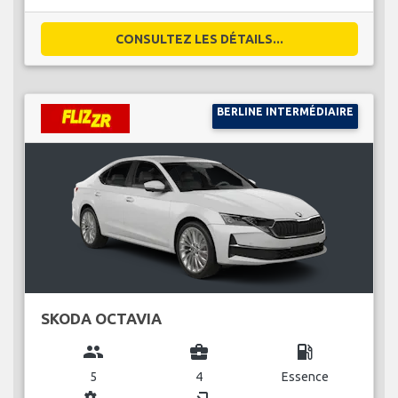
CONSULTEZ LES DÉTAILS...
BERLINE INTERMÉDIAIRE
SKODA OCTAVIA
group
business_center
local_gas_station
5
4
Essence