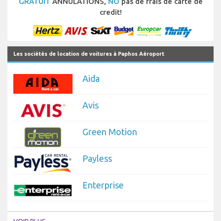
GRATUIT
ANNULATIONS,
NO
pas de frais de carte de
credit!
Les sociétés de location de voitures à Paphos Aéroport
Aida
Avis
Green Motion
Payless
Enterprise