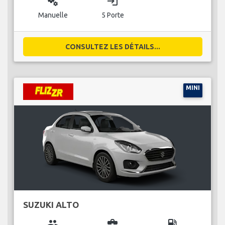
miscellaneous_services
login
Manuelle
5 Porte
CONSULTEZ LES DÉTAILS...
MINI
SUZUKI ALTO
group
business_center
local_gas_station