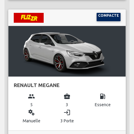
COMPACTE
RENAULT MEGANE
group
business_center
local_gas_station
5
3
Essence
miscellaneous_services
login
Manuelle
3 Porte