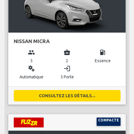
NISSAN MICRA
group
business_center
local_gas_station
5
2
Essence
miscellaneous_services
login
Automatique
5 Porte
CONSULTEZ LES DÉTAILS...
COMPACTE