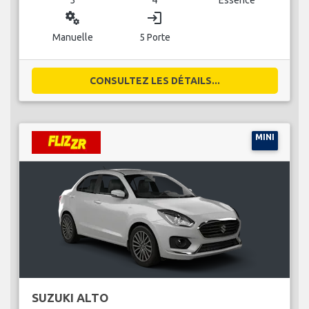
miscellaneous_services
login
Manuelle
5 Porte
CONSULTEZ LES DÉTAILS...
MINI
SUZUKI ALTO