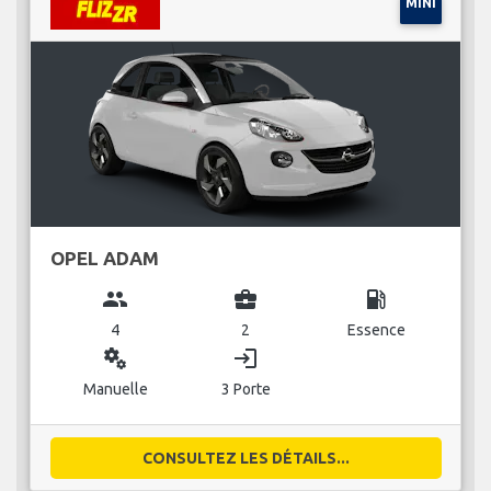
MINI
OPEL ADAM
group
business_center
local_gas_station
4
2
Essence
miscellaneous_services
login
Manuelle
3 Porte
CONSULTEZ LES DÉTAILS...