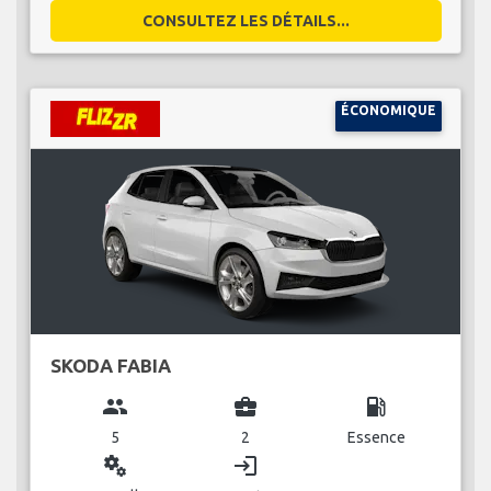
CONSULTEZ LES DÉTAILS...
ÉCONOMIQUE
SKODA FABIA
group
business_center
local_gas_station
5
2
Essence
miscellaneous_services
login