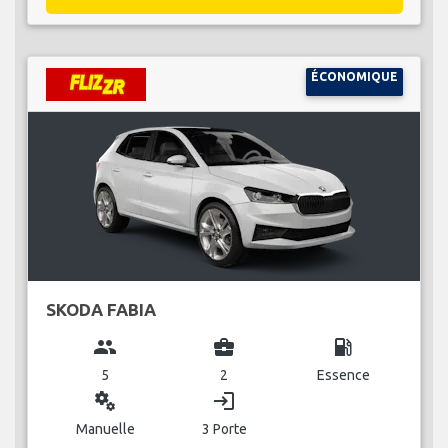
ÉCONOMIQUE
SKODA FABIA
group
business_center
local_gas_station
5
2
Essence
miscellaneous_services
login
Manuelle
3 Porte