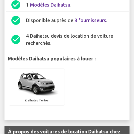
check_circle
1
Modèles Daihatsu
.
check_circle
Disponible auprès de
3 fournisseurs
.
4 Daihatsu devis de location de voiture
check_circle
recherchés.
Modèles Daihatsu populaires à louer :
Daihatsu Terios
À propos des voitures de location Daihatsu chez