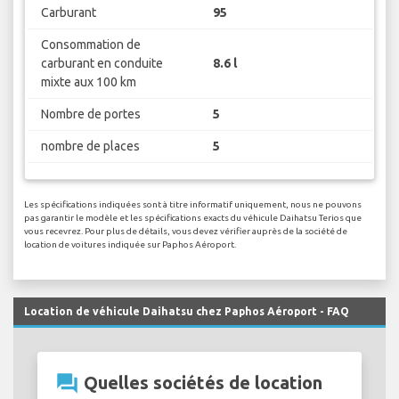
Carburant
95
Consommation de
carburant en conduite
8.6 l
mixte aux 100 km
Nombre de portes
5
nombre de places
5
Les spécifications indiquées sont à titre informatif uniquement, nous ne pouvons
pas garantir le modèle et les spécifications exacts du véhicule Daihatsu Terios que
vous recevrez. Pour plus de détails, vous devez vérifier auprès de la société de
location de voitures indiquée sur Paphos Aéroport.
Location de véhicule Daihatsu chez Paphos Aéroport - FAQ
question_answer
Quelles sociétés de location