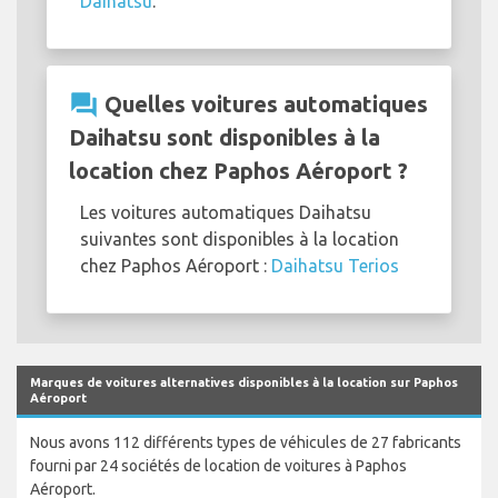
Daihatsu
.
question_answer
Quelles voitures automatiques
Daihatsu sont disponibles à la
location chez Paphos Aéroport ?
Les voitures automatiques Daihatsu
suivantes sont disponibles à la location
chez Paphos Aéroport :
Daihatsu Terios
Marques de voitures alternatives disponibles à la location sur Paphos
Aéroport
Nous avons 112 différents types de véhicules de 27 fabricants
fourni par 24 sociétés de location de voitures à Paphos
Aéroport.