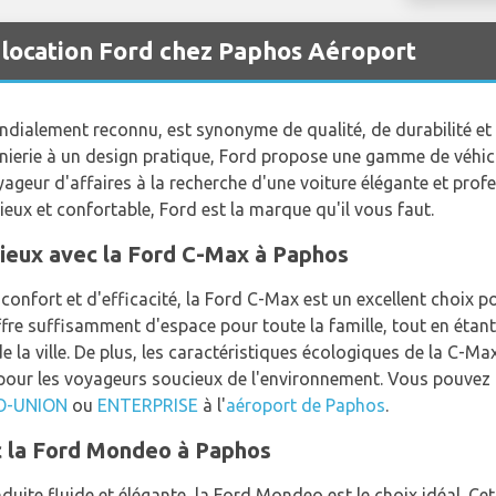
 location Ford chez Paphos Aéroport
dialement reconnu, est synonyme de qualité, de durabilité et 
énierie à un design pratique, Ford propose une gamme de véhic
ageur d'affaires à la recherche d'une voiture élégante et pro
ieux et confortable, Ford est la marque qu'il vous faut.
cieux avec la Ford C-Max à Paphos
confort et d'efficacité, la Ford C-Max est un excellent choix
fre suffisamment d'espace pour toute la famille, tout en étan
e la ville. De plus, les caractéristiques écologiques de la C-Ma
 pour les voyageurs soucieux de l'environnement. Vous pouvez
O-UNION
ou
ENTERPRISE
à l'
aéroport de Paphos
.
c la Ford Mondeo à Paphos
uite fluide et élégante, la Ford Mondeo est le choix idéal. Cet