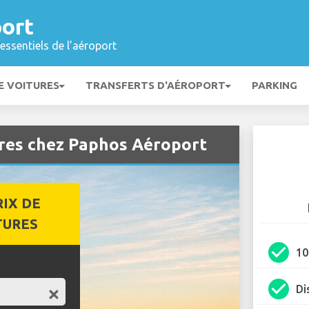
ort
essentiels de l’aéroport
E VOITURES
TRANSFERTS D'AÉROPORT
PARKING
ures chez Paphos Aéroport
RIX DE
TURES
check_circle
1
check_circle
Di