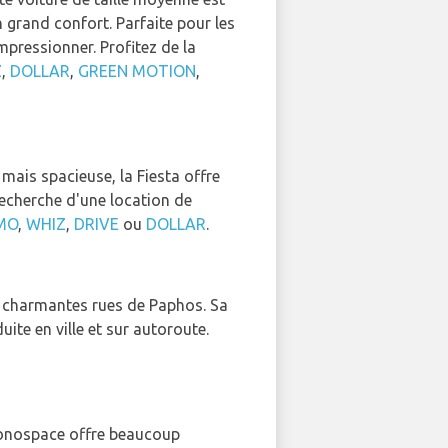
grand confort. Parfaite pour les
pressionner. Profitez de la
Z
,
DOLLAR
,
GREEN MOTION
,
mais spacieuse, la Fiesta offre
 recherche d'une location de
MO
,
WHIZ
,
DRIVE
ou
DOLLAR
.
es charmantes rues de Paphos. Sa
ite en ville et sur autoroute.
 monospace offre beaucoup