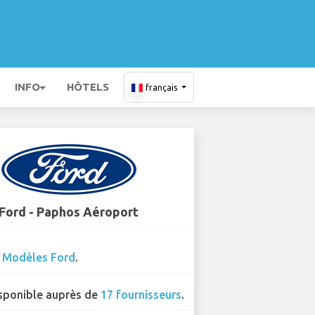
INFO
HÔTELS
français
Ford - Paphos Aéroport
0
Modèles Ford
.
sponible auprès de
17 fournisseurs
.