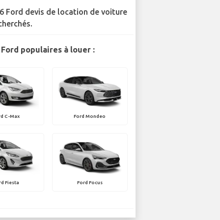
6 Ford devis de location de voiture
cherchés.
Ford populaires à louer :
rd C-Max
Ford Mondeo
rd Fiesta
Ford Focus