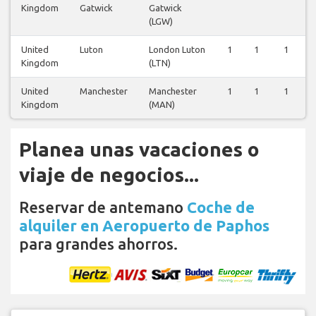
Kingdom
Gatwick
Gatwick
(LGW)
United
Luton
London Luton
1
1
1
1
Kingdom
(LTN)
United
Manchester
Manchester
1
1
1
1
Kingdom
(MAN)
Planea unas vacaciones o
viaje de negocios...
Reservar de antemano
Coche de
alquiler en Aeropuerto de Paphos
para grandes ahorros.