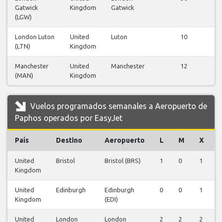
Gatwick
Kingdom
Gatwick
v
(LGW)
London Luton
United
Luton
10
(LTN)
Kingdom
v
Manchester
United
Manchester
12
(MAN)
Kingdom
v
Vuelos programados semanales a Aeropuerto de
Paphos operados por EasyJet
País
Destino
Aeropuerto
L
M
X
J
United
Bristol
Bristol (BRS)
1
0
1
0
Kingdom
United
Edinburgh
Edinburgh
0
0
1
0
Kingdom
(EDI)
United
London
London
2
2
2
2