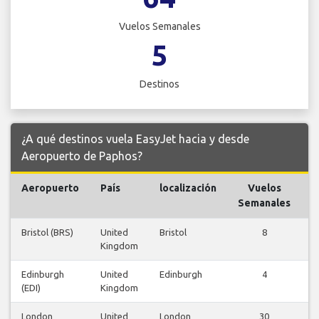
Vuelos Semanales
5
Destinos
¿A qué destinos vuela EasyJet hacia y desde
Aeropuerto de Paphos?
Aeropuerto
País
localización
Vuelos
V
Semanales
Bristol (BRS)
United
Bristol
8
Kingdom
v
Edinburgh
United
Edinburgh
4
(EDI)
Kingdom
v
London
United
London
30