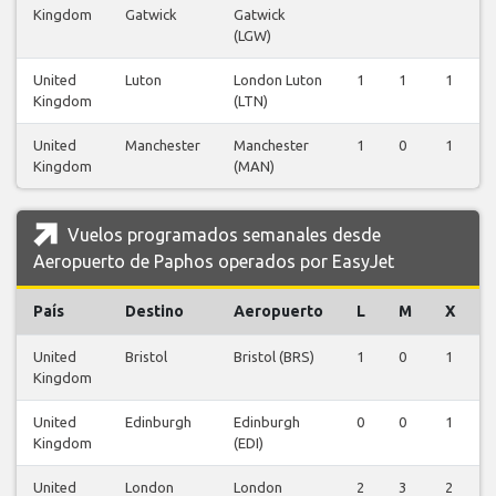
Kingdom
Gatwick
Gatwick
(LGW)
United
Luton
London Luton
1
1
1
1
Kingdom
(LTN)
United
Manchester
Manchester
1
0
1
0
Kingdom
(MAN)
Vuelos programados semanales desde
Aeropuerto de Paphos operados por EasyJet
País
Destino
Aeropuerto
L
M
X
J
United
Bristol
Bristol (BRS)
1
0
1
1
Kingdom
United
Edinburgh
Edinburgh
0
0
1
0
Kingdom
(EDI)
United
London
London
2
3
2
2