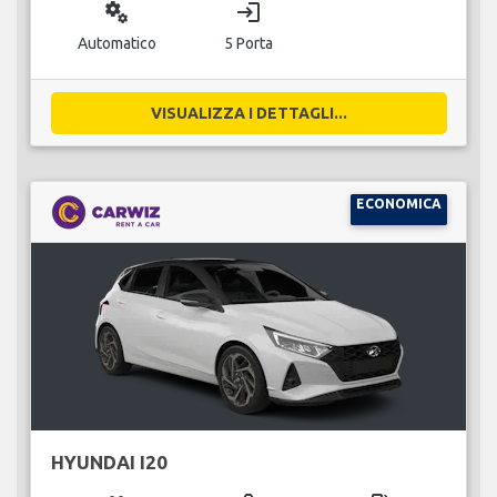
miscellaneous_services
login
Automatico
5 Porta
VISUALIZZA I DETTAGLI...
ECONOMICA
HYUNDAI I20