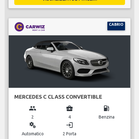
CABRIO
MERCEDES C CLASS CONVERTIBLE
group
business_center
local_gas_station
2
4
Benzina
miscellaneous_services
login
Automatico
2 Porta