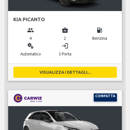
KIA PICANTO
group
business_center
local_gas_station
4
2
Benzina
miscellaneous_services
login
Automatico
5 Porta
VISUALIZZA I DETTAGLI...
COMPATTA