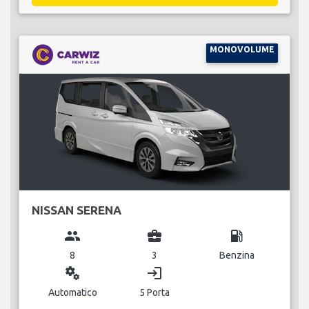
MONOVOLUME
NISSAN SERENA
group
business_center
local_gas_station
8
3
Benzina
miscellaneous_services
login
Automatico
5 Porta