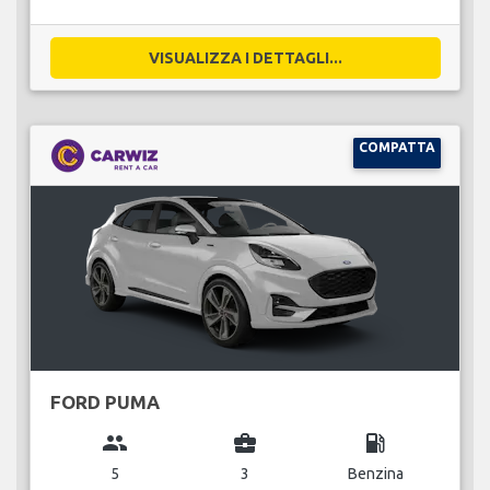
VISUALIZZA I DETTAGLI...
COMPATTA
FORD PUMA
group
business_center
local_gas_station
5
3
Benzina