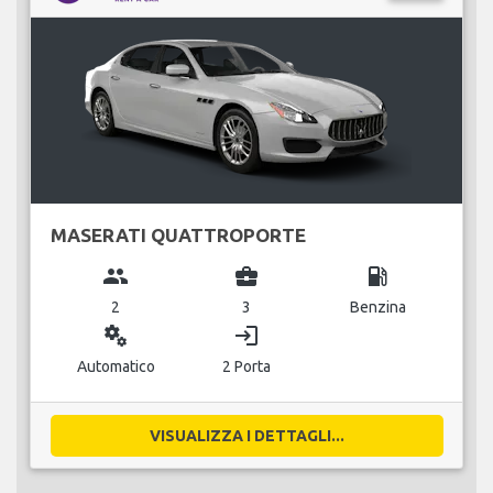
MASERATI QUATTROPORTE
group
business_center
local_gas_station
2
3
Benzina
miscellaneous_services
login
Automatico
2 Porta
VISUALIZZA I DETTAGLI...