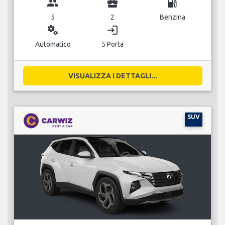
group
business_center
local_gas_station
5
2
Benzina
miscellaneous_services
login
Automatico
5 Porta
VISUALIZZA I DETTAGLI...
SUV