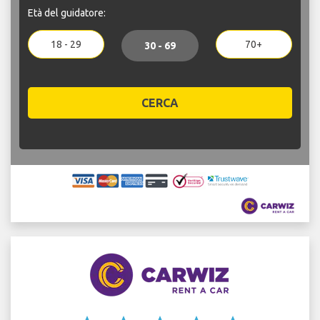
Età del guidatore:
18 - 29
70+
30 - 69
CERCA