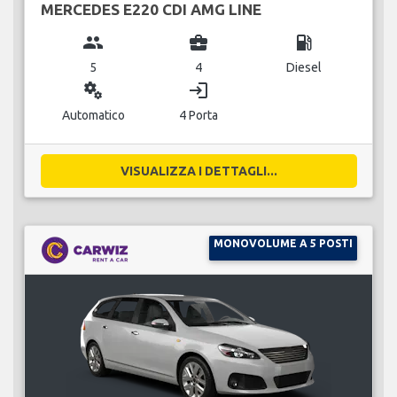
MERCEDES E220 CDI AMG LINE
group
business_center
local_gas_station
5
4
Diesel
miscellaneous_services
login
Automatico
4 Porta
VISUALIZZA I DETTAGLI...
MONOVOLUME A 5 POSTI