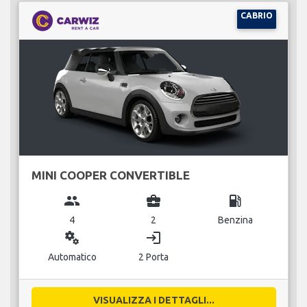
CABRIO
MINI COOPER CONVERTIBLE
group
business_center
local_gas_station
4
2
Benzina
miscellaneous_services
login
Automatico
2 Porta
VISUALIZZA I DETTAGLI...