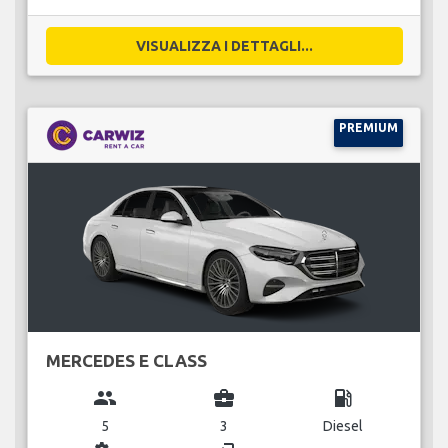
VISUALIZZA I DETTAGLI...
PREMIUM
MERCEDES E CLASS
group
business_center
local_gas_station
5
3
Diesel