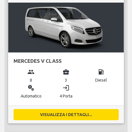
MERCEDES V CLASS
group
business_center
local_gas_station
8
3
Diesel
miscellaneous_services
login
Automatico
4 Porta
VISUALIZZA I DETTAGLI...