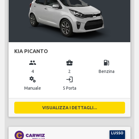
KIA PICANTO
group
business_center
local_gas_station
4
2
Benzina
miscellaneous_services
login
Manuale
5 Porta
VISUALIZZA I DETTAGLI...
LUSSO