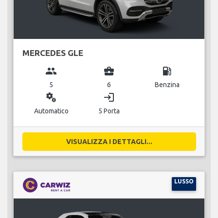
MERCEDES GLE
group
business_center
local_gas_station
5
6
Benzina
miscellaneous_services
login
Automatico
5 Porta
VISUALIZZA I DETTAGLI...
LUSSO