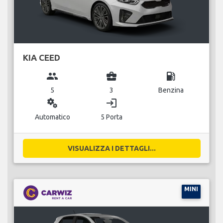
KIA CEED
group
business_center
local_gas_station
5
3
Benzina
miscellaneous_services
login
Automatico
5 Porta
VISUALIZZA I DETTAGLI...
MINI