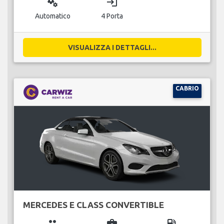
miscellaneous_services
login
Automatico
4 Porta
VISUALIZZA I DETTAGLI...
CABRIO
MERCEDES E CLASS CONVERTIBLE
group
business_center
local_gas_station