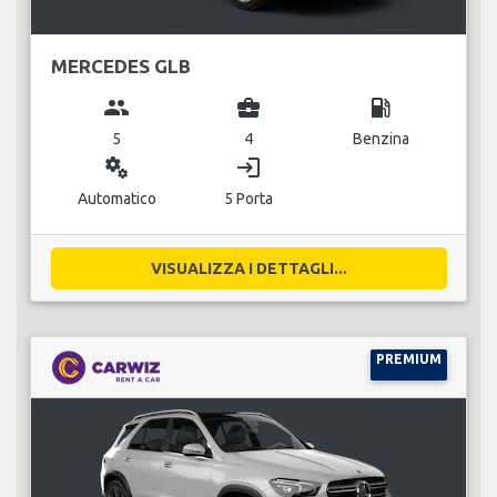
MERCEDES GLB
group
business_center
local_gas_station
5
4
Benzina
miscellaneous_services
login
Automatico
5 Porta
VISUALIZZA I DETTAGLI...
PREMIUM