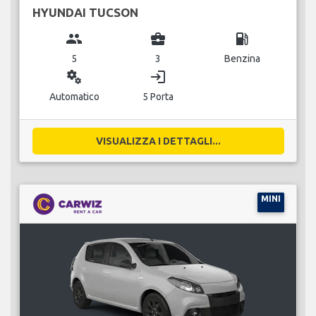
HYUNDAI TUCSON
group
business_center
local_gas_station
5
3
Benzina
miscellaneous_services
login
Automatico
5 Porta
VISUALIZZA I DETTAGLI...
MINI