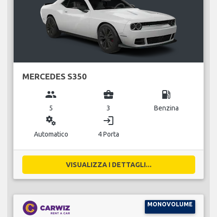
MERCEDES S350
group
business_center
local_gas_station
5
3
Benzina
miscellaneous_services
login
Automatico
4 Porta
VISUALIZZA I DETTAGLI...
MONOVOLUME