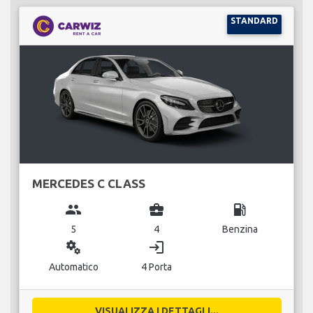
STANDARD
MERCEDES C CLASS
group
business_center
local_gas_station
5
4
Benzina
miscellaneous_services
login
Automatico
4 Porta
VISUALIZZA I DETTAGLI...