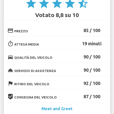
star
star
star
star
star_half
Votato 8,8 su 10
credit_card
85 / 100
PREZZO
timer
19 minuti
ATTESA MEDIA
directions_car
90 / 100
QUALITÀ DEL VEICOLO
room_service
90 / 100
SERVIZIO DI ASSISTENZA
flag
92 / 100
RITIRO DEL VEICOLO
beenhere
87 / 100
CONSEGNA DEL VEICOLO
Meet and Greet