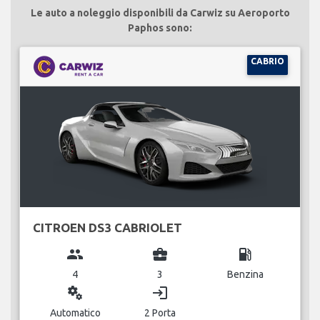
Le auto a noleggio disponibili da Carwiz su Aeroporto
Paphos sono:
CABRIO
CITROEN DS3 CABRIOLET
group
business_center
local_gas_station
4
3
Benzina
miscellaneous_services
login
Automatico
2 Porta