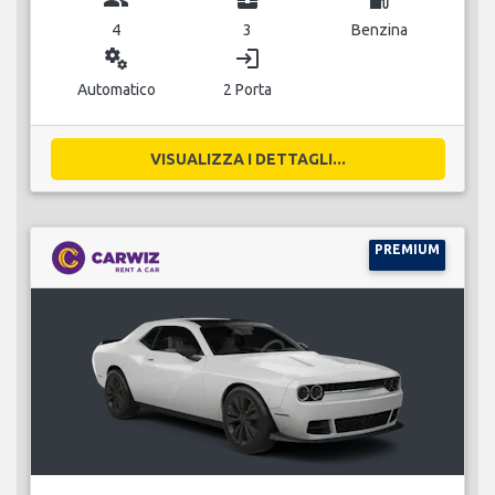
4
3
Benzina
miscellaneous_services
login
Automatico
2 Porta
VISUALIZZA I DETTAGLI...
PREMIUM