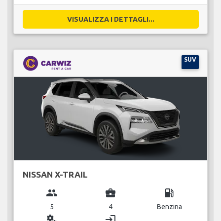
VISUALIZZA I DETTAGLI...
SUV
NISSAN X-TRAIL
group
business_center
local_gas_station
5
4
Benzina
miscellaneous_services
login