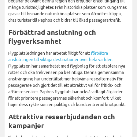
betjänar bekvämt denna region och erbjuder enkel tillgång till
många turistmöjligheter. Från historiska platser som Kungarnas
gravar till hisnande natursköna platser som Afrodites klippa,
dras turister till Paphos och bidrar till ökad passagerartrafik.
Förbättrad anslutning och
flygverksamhet
Flygplatsledningen har arbetat flitigt för att
förbättra
anslutningen till viktiga destinationer över hela världen
.
Flygplatsen har samarbetat med flygbolag för att etablera nya
rutter och öka frekvensen på befintliga. Denna gemensamma
ansträngning har underlättat mer bekväma resealternativ för
passagerare och gjort det till ett attraktivt val för fritids- och
affärsresenärer. Paphos flygplats har också vidtagit åtgärder
för att prioritera passagerarnas säkerhet och komfort, vilket
höjer dess rykte som en pålitlig och kundcentrerad knutpunkt.
Attraktiva reseerbjudanden och
kampanjer