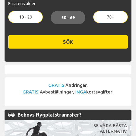
Förarens ålder:
18 - 29
70+
30 - 69
SÖK
GRATIS
Ändringar,
GRATIS
Avbeställningar,
INGA
kortavgifter!
airport_shuttle
Behövs flygplatstrannsfer?
SE VÅRA BÄSTA
ALTERNATIV