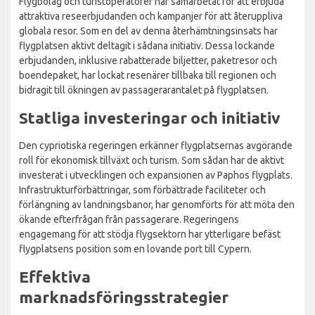
Flygbolag och turistoperatörer har samarbetat för att erbjuda
attraktiva reseerbjudanden och kampanjer för att återuppliva
globala resor. Som en del av denna återhämtningsinsats har
flygplatsen aktivt deltagit i sådana initiativ. Dessa lockande
erbjudanden, inklusive rabatterade biljetter, paketresor och
boendepaket, har lockat resenärer tillbaka till regionen och
bidragit till ökningen av passagerarantalet på flygplatsen.
Statliga investeringar och initiativ
Den cypriotiska regeringen erkänner flygplatsernas avgörande
roll för ekonomisk tillväxt och turism. Som sådan har de aktivt
investerat i utvecklingen och expansionen av Paphos flygplats.
Infrastrukturförbättringar, som förbättrade faciliteter och
förlängning av landningsbanor, har genomförts för att möta den
ökande efterfrågan från passagerare. Regeringens
engagemang för att stödja flygsektorn har ytterligare befäst
flygplatsens position som en lovande port till Cypern.
Effektiva
marknadsföringsstrategier