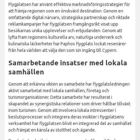
Flygplatsen har använt effektiva marknadsföringsstrategier för
att främja regionen som en önskvärd destination. Genom en
omfattande digital närvaro, strategiska partnerskap och riktade
reklamkampanjer har flygplatsen framgångsrikt visat upp
besökarnas unika upplevelser och erbjudanden. Genom att
lyfta fram regionens kulturella arv, naturliga underverk och
kulinariska läckerheter har Paphos flygplats lockat resenärer
från hela världen att välja den som sin ingång till Cypern.
Samarbetande insatser med lokala
samhällen
Genom att erkänna vikten av samarbete har flygplatsledningen
aktivt samarbetat med lokala samhällen, företag och
turismorganisationer. Detta samarbete har resulterat i
skapandet av synergistiska relationer som driver hållbar tillväxt
inom turismen. Genom att involvera lokala intressenter i
beslutsprocesser och integrera deras insikter i flygplatsens
verksamhet har flygplatsen blivit en integrerad del av samhället
och främjat en känsla av stolthet och ägande.