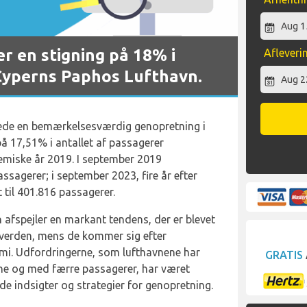
r en stigning på 18% i
Afleveri
 Cyperns Paphos Lufthavn.
ede en bemærkelsesværdig genopretning i
å 17,51% i antallet af passagerer
iske år 2019. I september 2019
ssagerer; i september 2023, fire år efter
 til 401.816 passagerer.
 afspejler en markant tendens, der er blevet
 verden, mens de kommer sig efter
emi. Udfordringerne, som lufthavnene har
GRATIS
rne og med færre passagerer, har været
de indsigter og strategier for genopretning.