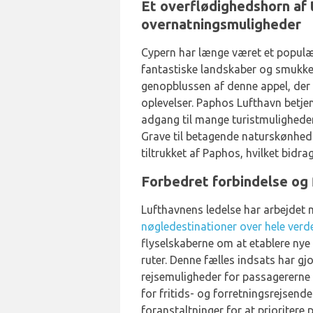
Et overflødighedshorn af 
overnatningsmuligheder
Cypern har længe været et populær
fantastiske landskaber og smukke 
genopblussen af denne appel, der 
oplevelser. Paphos Lufthavn betj
adgang til mange turistmuligheder
Grave til betagende naturskønhed 
tiltrukket af Paphos, hvilket bidra
Forbedret forbindelse og 
Lufthavnens ledelse har arbejdet 
nøgledestinationer over hele verd
flyselskaberne om at etablere nye
ruter. Denne fælles indsats har 
rejsemuligheder for passagererne og
for fritids- og forretningsrejsen
foranstaltninger for at prioritere