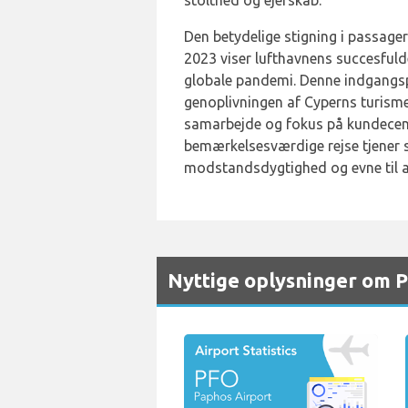
stolthed og ejerskab.
Den betydelige stigning i passage
2023 viser lufthavnens succesfuld
globale pandemi. Denne indgangspor
genoplivningen af Cyperns turisme
samarbejde og fokus på kundecent
bemærkelsesværdige rejse tjener s
modstandsdygtighed og evne til a
Nyttige oplysninger om 