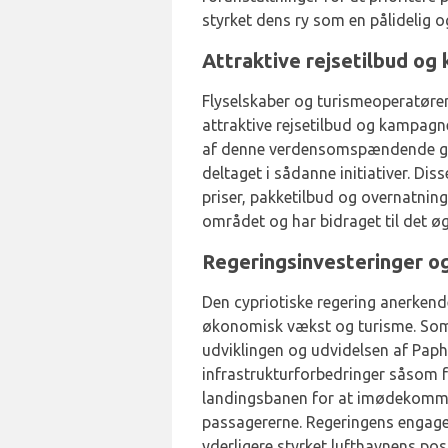
styrket dens ry som en pålidelig 
Attraktive rejsetilbud o
Flyselskaber og turismeoperatører
attraktive rejsetilbud og kampagne
af denne verdensomspændende gen
deltaget i sådanne initiativer. Dis
priser, pakketilbud og overnatnings
området og har bidraget til det øg
Regeringsinvesteringer og 
Den cypriotiske regering anerkend
økonomisk vækst og turisme. Som 
udviklingen og udvidelsen af Paph
infrastrukturforbedringer såsom f
landingsbanen for at imødekomme
passagererne. Regeringens engagem
yderligere styrket lufthavnens pos