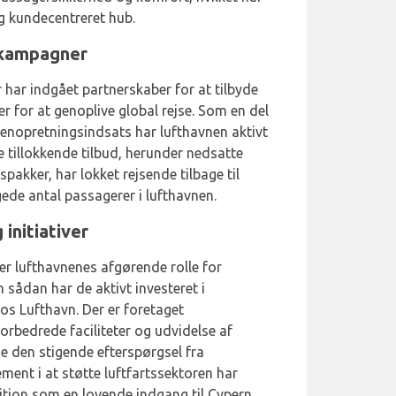
og kundecentreret hub.
g kampagner
 har indgået partnerskaber for at tilbyde
r for at genoplive global rejse. Som en del
opretningsindsats har lufthavnen aktivt
se tillokkende tilbud, herunder nedsatte
pakker, har lokket rejsende tilbage til
ede antal passagerer i lufthavnen.
initiativer
er lufthavnenes afgørende rolle for
sådan har de aktivt investeret i
os Lufthavn. Der er foretaget
orbedrede faciliteter og udvidelse af
 den stigende efterspørgsel fra
ent i at støtte luftfartssektoren har
ition som en lovende indgang til Cypern.