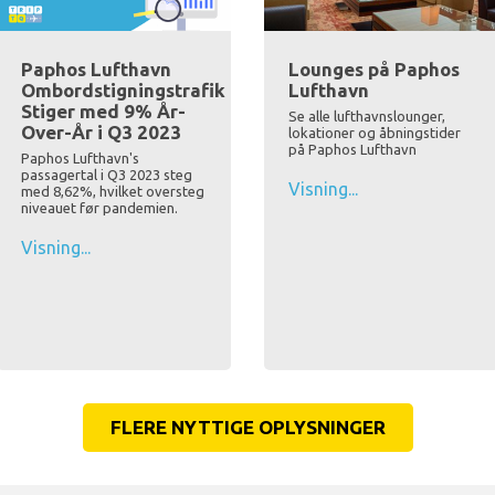
Paphos Lufthavn
Lounges på Paphos
Ombordstigningstrafik
Lufthavn
Stiger med 9% År-
Se alle lufthavnslounger,
Over-År i Q3 2023
lokationer og åbningstider
på Paphos Lufthavn
Paphos Lufthavn's
passagertal i Q3 2023 steg
Visning...
med 8,62%, hvilket oversteg
niveauet før pandemien.
Visning...
FLERE NYTTIGE OPLYSNINGER