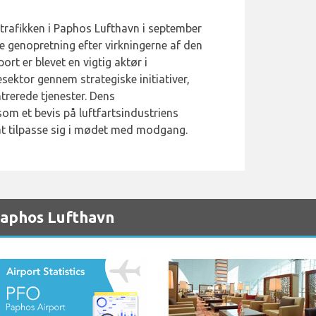
rtrafikken i Paphos Lufthavn i september
e genopretning efter virkningerne af den
t er blevet en vigtig aktør i
sektor gennem strategiske initiativer,
rerede tjenester. Dens
om et bevis på luftfartsindustriens
t tilpasse sig i mødet med modgang.
Paphos Lufthavn