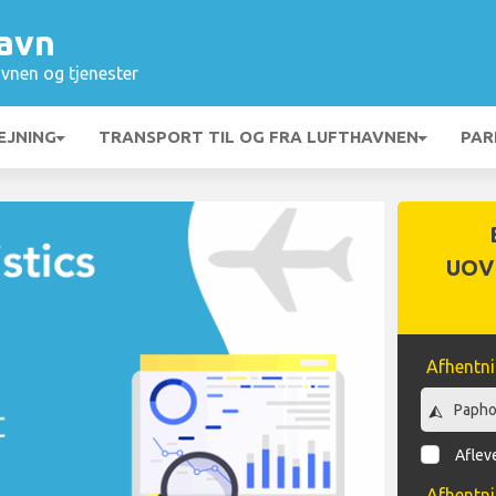
avn
vnen og tjenester
EJNING
TRANSPORT TIL OG FRA LUFTHAVNEN
PAR
UOV
Afhentn
Afleve
Afhentn