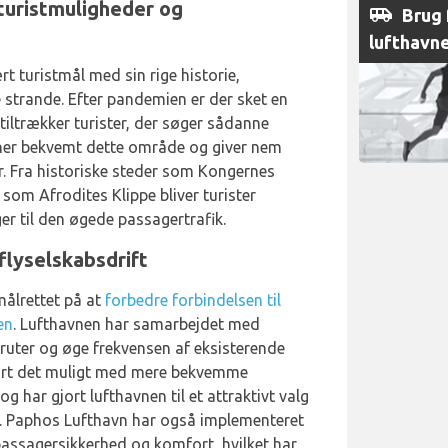
turistmuligheder og
airport_shuttle
Brug f
lufthavn
t turistmål med sin rige historie,
strande. Efter pandemien er der sket en
tiltrækker turister, der søger sådanne
ener bekvemt dette område og giver nem
. Fra historiske steder som Kongernes
som Afrodites Klippe bliver turister
ger til den øgede passagertrafik.
flyselskabsdrift
målrettet på at
forbedre forbindelsen til
en
. Lufthavnen har samarbejdet med
 ruter og øge frekvensen af eksisterende
gjort det muligt med mere bekvemme
 har gjort lufthavnen til et attraktivt valg
de. Paphos Lufthavn har også implementeret
 passagersikkerhed og komfort, hvilket har