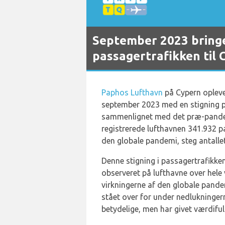
September 2023 bringe
passagertrafikken til
Paphos Lufthavn
på Cypern oplev
september 2023 med en stigning p
sammenlignet med det præ-pandem
registrerede lufthavnen 341.932 pa
den globale pandemi, steg antallet
Denne stigning i passagertrafikken
observeret på lufthavne over hele
virkningerne af den globale pand
stået over for under nedlukninge
betydelige, men har givet værdiful